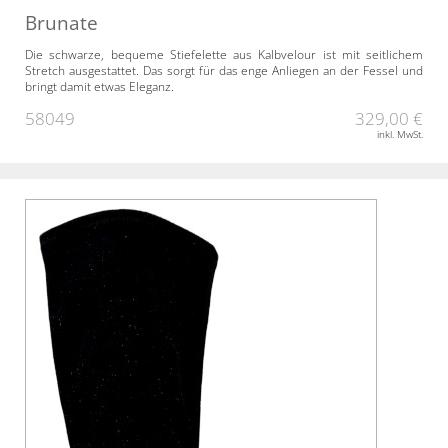
Brunate
Die schwarze, bequeme Stiefelette aus Kalbvelour ist mit seitlichem
Stretch ausgestattet. Das sorgt für das enge Anliegen an der Fessel und
bringt damit etwas Eleganz.
58049
329,00 €
inkl. MwSt.