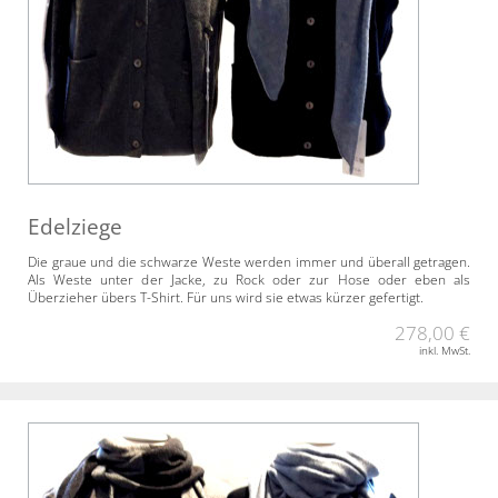
Edelziege
Die graue und die schwarze Weste werden immer und überall getragen.
Als Weste unter der Jacke, zu Rock oder zur Hose oder eben als
Überzieher übers T-Shirt. Für uns wird sie etwas kürzer gefertigt.
278,00 €
inkl. MwSt.