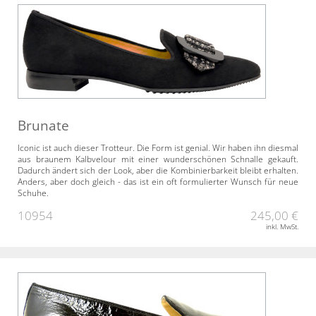
Brunate
Iconic ist auch dieser Trotteur. Die Form ist genial. Wir haben ihn diesmal
aus braunem Kalbvelour mit einer wunderschönen Schnalle gekauft.
Dadurch ändert sich der Look, aber die Kombinierbarkeit bleibt erhalten.
Anders, aber doch gleich - das ist ein oft formulierter Wunsch für neue
Schuhe.
10954
245,00 €
inkl. MwSt.