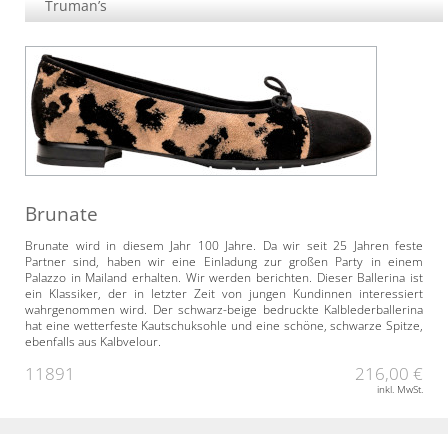
Truman’s
Brunate
Brunate wird in diesem Jahr 100 Jahre. Da wir seit 25 Jahren feste
Partner sind, haben wir eine Einladung zur großen Party in einem
Palazzo in Mailand erhalten. Wir werden berichten. Dieser Ballerina ist
ein Klassiker, der in letzter Zeit von jungen Kundinnen interessiert
wahrgenommen wird. Der schwarz-beige bedruckte Kalblederballerina
hat eine wetterfeste Kautschuksohle und eine schöne, schwarze Spitze,
ebenfalls aus Kalbvelour.
11891
216,00 €
inkl. MwSt.