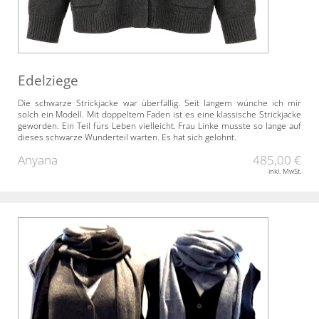
Edelziege
Die schwarze Strickjacke war überfällig. Seit langem wünche ich mir
solch ein Modell. Mit doppeltem Faden ist es eine klassische Strickjacke
geworden. Ein Teil fürs Leben vielleicht. Frau Linke musste so lange auf
dieses schwarze Wunderteil warten. Es hat sich gelohnt.
Anyana
485,00 €
inkl. MwSt.