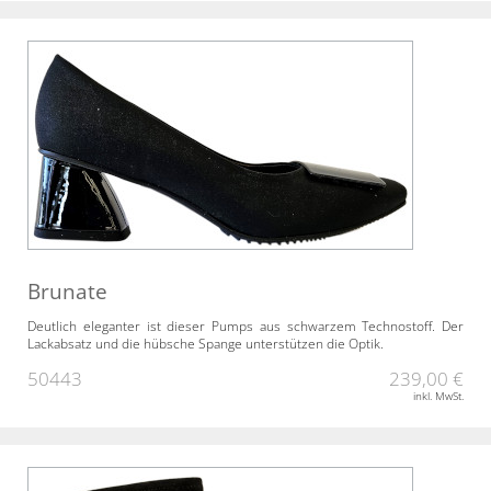
Brunate
Deutlich eleganter ist dieser Pumps aus schwarzem Technostoff. Der
Lackabsatz und die hübsche Spange unterstützen die Optik.
50443
239,00 €
inkl. MwSt.