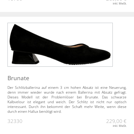
inkl. MwSt.
Brunate
Der Schlitzballerina auf einem 3 cm hohen Absatz ist eine Neuerung,
denn immer wieder wurde nach einem Ballerina mit Absatz gefragt.
Dieses Modell ist der Problemlöser bei Brunate. Das schwarze
Kalbvelour ist elegant und weich. Der Schlitz ist nicht nur optisch
interessant. Durch ihn bekommt der Schaft mehr Weite, wenn diese
durch einen Hallux benötigt wird.
32330
229,00 €
inkl. MwSt.