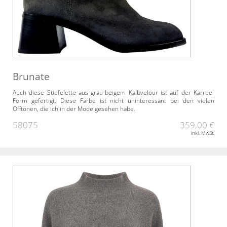
Brunate
Auch diese Stiefelette aus grau-beigem Kalbvelour ist auf der Karree-
Form gefertigt. Diese Farbe ist nicht uninteressant bei den vielen
Offtönen, die ich in der Mode gesehen habe.
58075
359,00 €
inkl. MwSt.