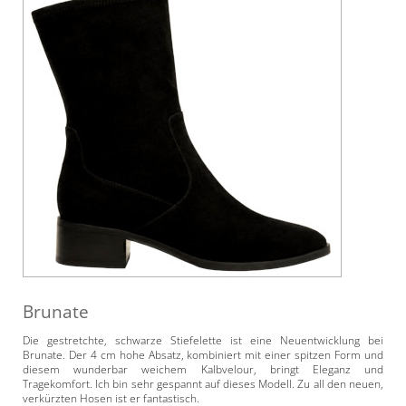
Brunate
Die gestretchte, schwarze Stiefelette ist eine Neuentwicklung bei
Brunate. Der 4 cm hohe Absatz, kombiniert mit einer spitzen Form und
diesem wunderbar weichem Kalbvelour, bringt Eleganz und
Tragekomfort. Ich bin sehr gespannt auf dieses Modell. Zu all den neuen,
verkürzten Hosen ist er fantastisch.