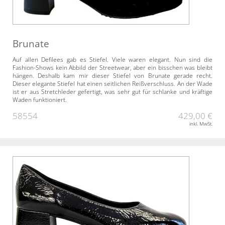
Brunate
Auf allen Defilees gab es Stiefel. Viele waren elegant. Nun sind die
Fashion-Shows kein Abbild der Streetwear, aber ein bisschen was bleibt
hängen. Deshalb kam mir dieser Stiefel von Brunate gerade recht.
Dieser elegante Stiefel hat einen seitlichen Reißverschluss. An der Wade
ist er aus Stretchleder gefertigt, was sehr gut für schlanke und kräftige
Waden funktioniert.
58554
429,00 €
inkl. MwSt.