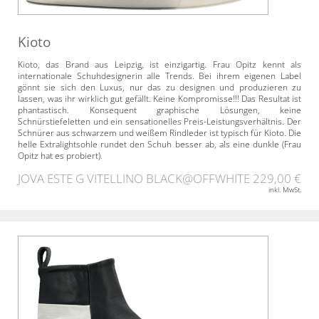
Kioto
Kioto, das Brand aus Leipzig, ist einzigartig. Frau Opitz kennt als
internationale Schuhdesignerin alle Trends. Bei ihrem eigenen Label
gönnt sie sich den Luxus, nur das zu designen und produzieren zu
lassen, was ihr wirklich gut gefällt. Keine Kompromisse!!! Das Resultat ist
phantastisch. Konsequent graphische Lösungen, keine
Schnürstiefeletten und ein sensationelles Preis-Leistungsverhältnis. Der
Schnürer aus schwarzem und weißem Rindleder ist typisch für Kioto. Die
helle Extralightsohle rundet den Schuh besser ab, als eine dunkle (Frau
Opitz hat es probiert).
JOVA ESTE G VITELLINO BLACK@OFFWHITE
229,00 €
inkl. MwSt.