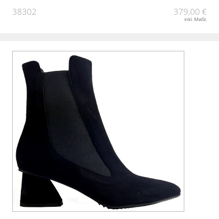
38302
379,00 €
inkl. MwSt.