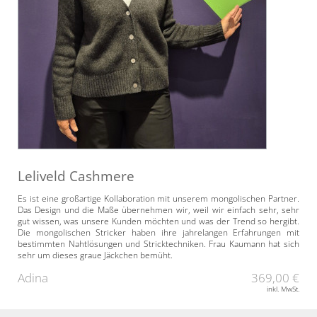
Leliveld Cashmere
Es ist eine großartige Kollaboration mit unserem mongolischen Partner.
Das Design und die Maße übernehmen wir, weil wir einfach sehr, sehr
gut wissen, was unsere Kunden möchten und was der Trend so hergibt.
Die mongolischen Stricker haben ihre jahrelangen Erfahrungen mit
bestimmten Nahtlösungen und Stricktechniken. Frau Kaumann hat sich
sehr um dieses graue Jäckchen bemüht.
Adina
369,00 €
inkl. MwSt.