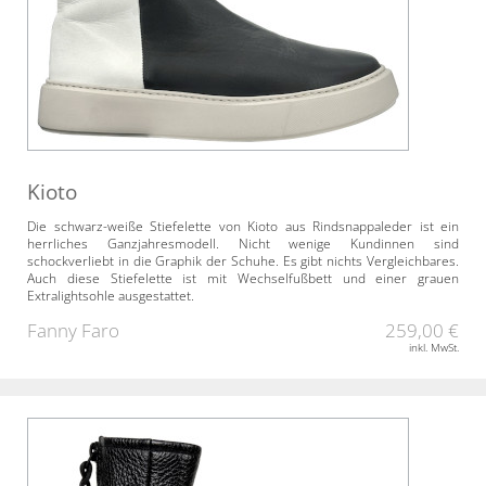
Kioto
Die schwarz-weiße Stiefelette von Kioto aus Rindsnappaleder ist ein
herrliches Ganzjahresmodell. Nicht wenige Kundinnen sind
schockverliebt in die Graphik der Schuhe. Es gibt nichts Vergleichbares.
Auch diese Stiefelette ist mit Wechselfußbett und einer grauen
Extralightsohle ausgestattet.
Fanny Faro
259,00 €
inkl. MwSt.