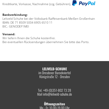
Kreditkarte, Vorkasse, Nachnahme (zzg. Gebühren),
Bankverbindung:
Leliveld Schuhe bei der Volksbank Raiffeisenbank Meißen Großenhain
IBAN: DE 71 8509 5004 6905 6510 11
BIC.: GENODEF1MEI
Versand:
Wir liefern Ihnen die Schuhe kostenfrei.
Bei eventuellen Rücksendungen übernehmen Sie bitte das Porto.
LELIVELD-SCHUHE
im Dresdener Barockviertel
Königstraße 12 - Dresden
Tel. +49-(0)351-802 73 28
Mail
info@leliveld-schuhe.de
Öffnungszeiten
Mo - Fr: 10.00-19.00 Uhr