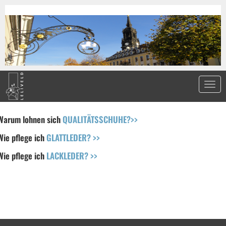
Warum lohnen sich
QUALITÄTSSCHUHE?>>
Wie pflege ich
GLATTLEDER? >>
Wie pflege ich
LACKLEDER? >>