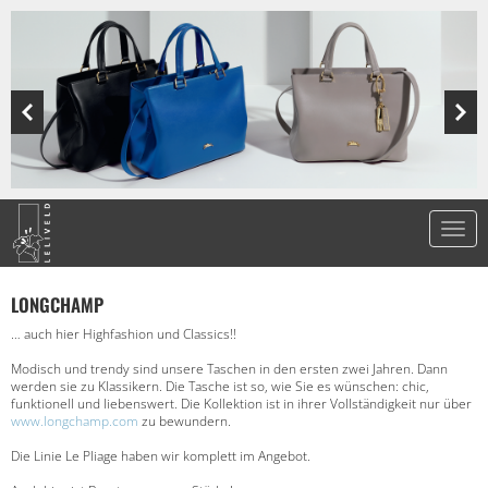
LONGCHAMP
… auch hier Highfashion und Classics!!
Modisch und trendy sind unsere Taschen in den ersten zwei Jahren. Dann
werden sie zu Klassikern. Die Tasche ist so, wie Sie es wünschen: chic,
funktionell und liebenswert. Die Kollektion ist in ihrer Vollständigkeit nur über
www.longchamp.com
zu bewundern.
Die Linie Le Pliage haben wir komplett im Angebot.