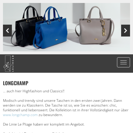
LONGCHAMP
… auch hier Highfashion und Classics!!
Modisch und trendy sind unsere Taschen in den ersten zwei Jahren. Dann
werden sie zu Klassikern. Die Tasche ist so, wie Sie es wünschen: chic,
funktionell und liebenswert. Die Kollektion ist in ihrer Vollständigkeit nur über
www.longchamp.com
zu bewundern.
Die Linie Le Pliage haben wir komplett im Angebot.