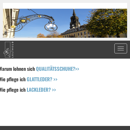
Warum lohnen sich
QUALITÄTSSCHUHE?>>
Wie pflege ich
GLATTLEDER? >>
Wie pflege ich
LACKLEDER? >>