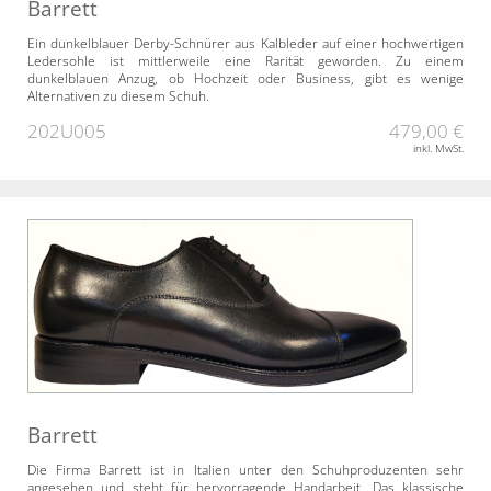
Barrett
Ein dunkelblauer Derby-Schnürer aus Kalbleder auf einer hochwertigen
Ledersohle ist mittlerweile eine Rarität geworden. Zu einem
dunkelblauen Anzug, ob Hochzeit oder Business, gibt es wenige
Alternativen zu diesem Schuh.
202U005
479,00 €
inkl. MwSt.
Barrett
Die Firma Barrett ist in Italien unter den Schuhproduzenten sehr
angesehen und steht für hervorragende Handarbeit. Das klassische