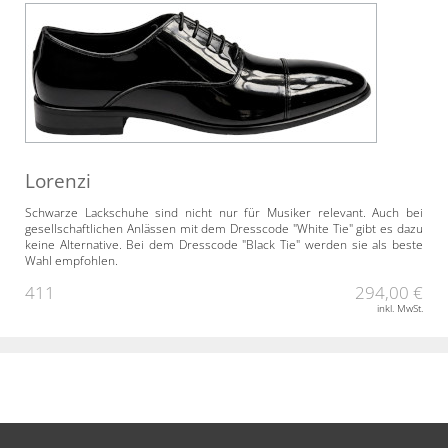
Lorenzi
Schwarze Lackschuhe sind nicht nur für Musiker relevant. Auch bei
gesellschaftlichen Anlässen mit dem Dresscode "White Tie" gibt es dazu
keine Alternative. Bei dem Dresscode "Black Tie" werden sie als beste
Wahl empfohlen.
411
294,00 €
inkl. MwSt.