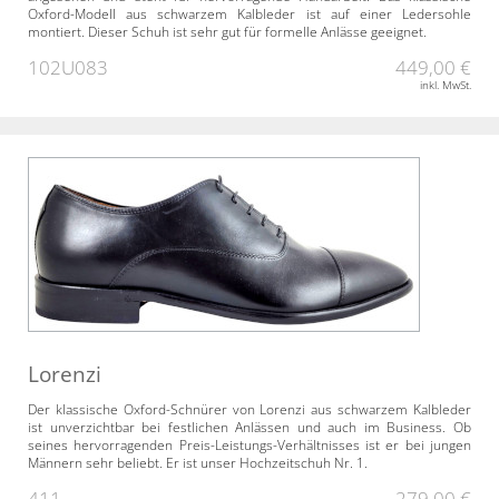
Oxford-Modell aus schwarzem Kalbleder ist auf einer Ledersohle
montiert. Dieser Schuh ist sehr gut für formelle Anlässe geeignet.
102U083
449,00 €
inkl. MwSt.
Lorenzi
Der klassische Oxford-Schnürer von Lorenzi aus schwarzem Kalbleder
ist unverzichtbar bei festlichen Anlässen und auch im Business. Ob
seines hervorragenden Preis-Leistungs-Verhältnisses ist er bei jungen
Männern sehr beliebt. Er ist unser Hochzeitschuh Nr. 1.
411
279,00 €