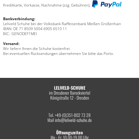
Kreditkarte, Vorkasse, Nachnahme (zzg. Gebühren),
Bankverbindung:
Leliveld Schuhe bei der Volksbank Raiffeisenbank Meißen Großenhain
IBAN: DE 71 8509 5004 6905 6510 11
BIC.: GENODEF1MEI
Versand:
Wir liefern Ihnen die Schuhe kostenfrei.
Bei eventuellen Rücksendungen übernehmen Sie bitte das Porto.
LELIVELD-SCHUHE
im Dresdener Barockviertel
Königstraße 12 - Dresden
Tel. +49-(0)351-802 73 28
Mail
info@leliveld-schuhe.de
Öffnungszeiten
Mo - Fr: 10.00-19.00 Uhr