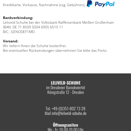
Kreditkarte, Vorkasse, Nachnahme (zzg. Gebühren),
Bankverbindung:
Leliveld Schuhe bei der Volksbank Raiffeisenbank Meißen Großenhain
IBAN: DE 71 8509 5004 6905 6510 11
BIC.: GENODEF1MEI
Versand:
Wir liefern Ihnen die Schuhe kostenfrei.
Bei eventuellen Rücksendungen übernehmen Sie bitte das Porto.
LELIVELD-SCHUHE
im Dresdener Barockviertel
Königstraße 12 - Dresden
Tel. +49-(0)351-802 73 28
Mail
info@leliveld-schuhe.de
Öffnungszeiten
Mo - Fr: 10.00-19.00 Uhr