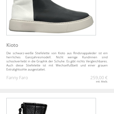
Kioto
Die schwarz-weiße Stiefelette von Kioto aus Rindsnappaleder ist ein
herrliches Ganzjahresmodell. Nicht wenige Kundinnen sind
schockverliebt in die Graphik der Schuhe. Es gibt nichts Vergleichbares.
Auch diese Stiefelette ist mit Wechselfußbett und einer grauen
Extralightsohle ausgestattet.
Fanny Faro
259,00 €
inkl. MwSt.