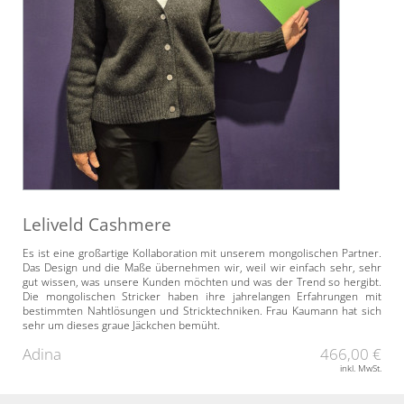
Leliveld Cashmere
Es ist eine großartige Kollaboration mit unserem mongolischen Partner.
Das Design und die Maße übernehmen wir, weil wir einfach sehr, sehr
gut wissen, was unsere Kunden möchten und was der Trend so hergibt.
Die mongolischen Stricker haben ihre jahrelangen Erfahrungen mit
bestimmten Nahtlösungen und Stricktechniken. Frau Kaumann hat sich
sehr um dieses graue Jäckchen bemüht.
Adina
466,00 €
inkl. MwSt.