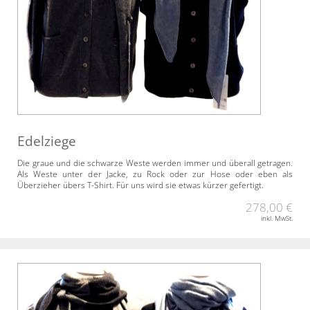
Edelziege
Die graue und die schwarze Weste werden immer und überall getragen.
Als Weste unter der Jacke, zu Rock oder zur Hose oder eben als
Überzieher übers T-Shirt. Für uns wird sie etwas kürzer gefertigt.
278,00 €
inkl. MwSt.