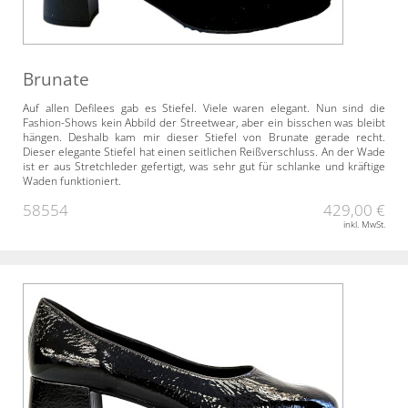
Brunate
Auf allen Defilees gab es Stiefel. Viele waren elegant. Nun sind die
Fashion-Shows kein Abbild der Streetwear, aber ein bisschen was bleibt
hängen. Deshalb kam mir dieser Stiefel von Brunate gerade recht.
Dieser elegante Stiefel hat einen seitlichen Reißverschluss. An der Wade
ist er aus Stretchleder gefertigt, was sehr gut für schlanke und kräftige
Waden funktioniert.
58554
429,00 €
inkl. MwSt.