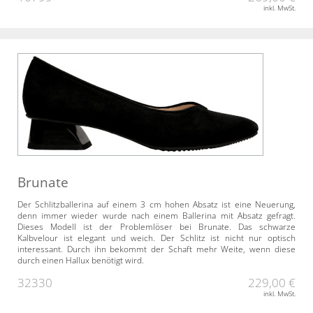
inkl. MwSt.
Brunate
Der Schlitzballerina auf einem 3 cm hohen Absatz ist eine Neuerung,
denn immer wieder wurde nach einem Ballerina mit Absatz gefragt.
Dieses Modell ist der Problemlöser bei Brunate. Das schwarze
Kalbvelour ist elegant und weich. Der Schlitz ist nicht nur optisch
interessant. Durch ihn bekommt der Schaft mehr Weite, wenn diese
durch einen Hallux benötigt wird.
32330
229,00 €
inkl. MwSt.