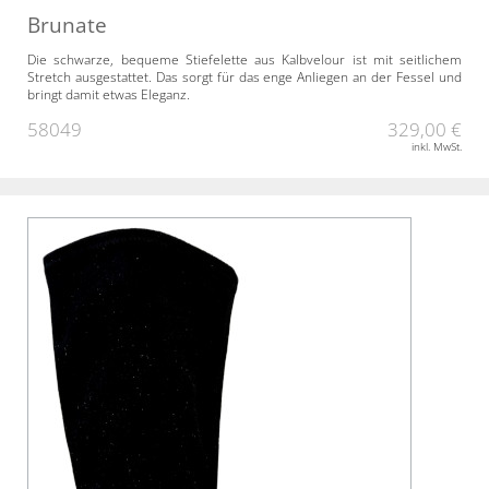
Brunate
Die schwarze, bequeme Stiefelette aus Kalbvelour ist mit seitlichem
Stretch ausgestattet. Das sorgt für das enge Anliegen an der Fessel und
bringt damit etwas Eleganz.
58049
329,00 €
inkl. MwSt.