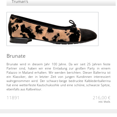
Truman's
Brunate
Brunate wird in diesem Jahr 100 Jahre. Da wir seit 25 Jahren feste
Partner sind, haben wir eine Einladung zur großen Party in einem
Palazzo in Mailand erhalten. Wir werden berichten. Dieser Ballerina ist
ein Klassiker, der in letzter Zeit von jungen Kundinnen interessiert
wahrgenommen wird. Der schwarz-beige bedruckte Kalblederballerina
hat eine wetterfeste Kautschuksohle und eine schöne, schwarze Spitze,
ebenfalls aus Kalbvelour.
11891
216,00 €
inkl. MwSt.