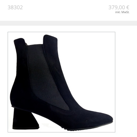
38302
379,00 €
inkl. MwSt.