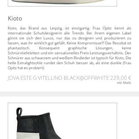
Kioto
Kioto, das Brand aus Leipzig, ist einzigartig. Frau Opitz kennt als
internationale Schuhdesignerin alle Trends. Bei ihrem eigenen Label
gönnt sie sich den Luxus, nur das zu designen und produzieren zu
lassen, was ihr wirklich gut gefällt. Keine Kompromisse!!! Das Resultat ist
phantastisch. Konsequent graphische Lösungen, keine
Schnürstiefeletten und ein sensationelles Preis-Leistungsverhältnis. Der
Schnürer aus schwarzem und weißem Rindleder ist typisch für Kioto. Die
helle Extralightsohle rundet den Schuh besser ab, als eine dunkle (Frau
Opitz hat es probiert).
JOVA ESTE G VITELLINO BLACK@OFFWHITE
229,00 €
inkl. MwSt.