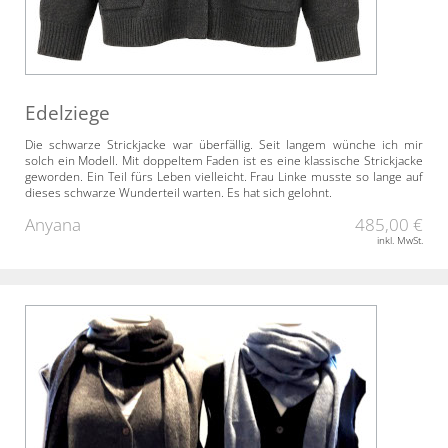
Edelziege
Die schwarze Strickjacke war überfällig. Seit langem wünche ich mir
solch ein Modell. Mit doppeltem Faden ist es eine klassische Strickjacke
geworden. Ein Teil fürs Leben vielleicht. Frau Linke musste so lange auf
dieses schwarze Wunderteil warten. Es hat sich gelohnt.
Anyana
485,00 €
inkl. MwSt.