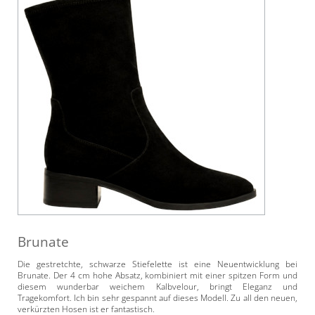
Brunate
Die gestretchte, schwarze Stiefelette ist eine Neuentwicklung bei
Brunate. Der 4 cm hohe Absatz, kombiniert mit einer spitzen Form und
diesem wunderbar weichem Kalbvelour, bringt Eleganz und
Tragekomfort. Ich bin sehr gespannt auf dieses Modell. Zu all den neuen,
verkürzten Hosen ist er fantastisch.