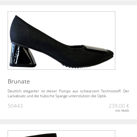
Brunate
Deutlich eleganter ist dieser Pumps aus schwarzem Technostoff. Der
Lackabsatz und die hübsche Spange unterstützen die Optik.
50443
239,00 €
inkl. MwSt.