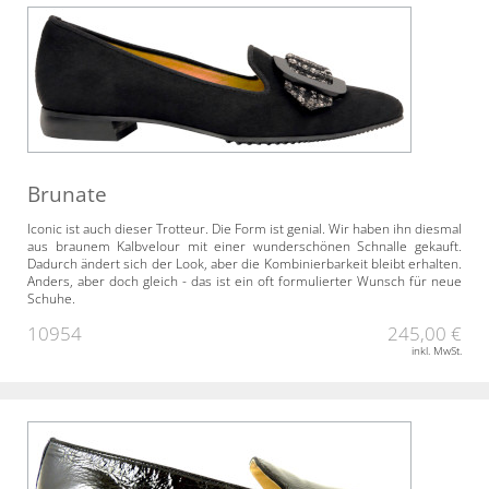
Brunate
Iconic ist auch dieser Trotteur. Die Form ist genial. Wir haben ihn diesmal
aus braunem Kalbvelour mit einer wunderschönen Schnalle gekauft.
Dadurch ändert sich der Look, aber die Kombinierbarkeit bleibt erhalten.
Anders, aber doch gleich - das ist ein oft formulierter Wunsch für neue
Schuhe.
10954
245,00 €
inkl. MwSt.