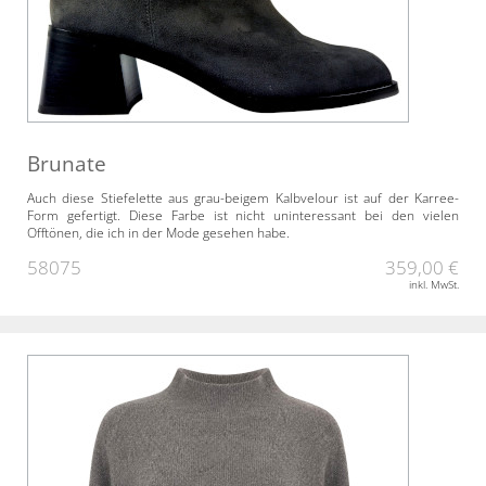
Brunate
Auch diese Stiefelette aus grau-beigem Kalbvelour ist auf der Karree-
Form gefertigt. Diese Farbe ist nicht uninteressant bei den vielen
Offtönen, die ich in der Mode gesehen habe.
58075
359,00 €
inkl. MwSt.