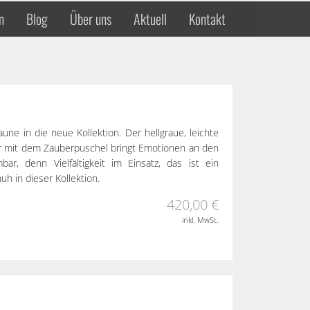
n
Blog
Über uns
Aktuell
Kontakt
aune in die neue Kollektion. Der hellgraue, leichte
r mit dem Zauberpuschel bringt Emotionen an den
ar, denn Vielfältigkeit im Einsatz, das ist ein
uh in dieser Kollektion.
420,00 €
inkl. MwSt.