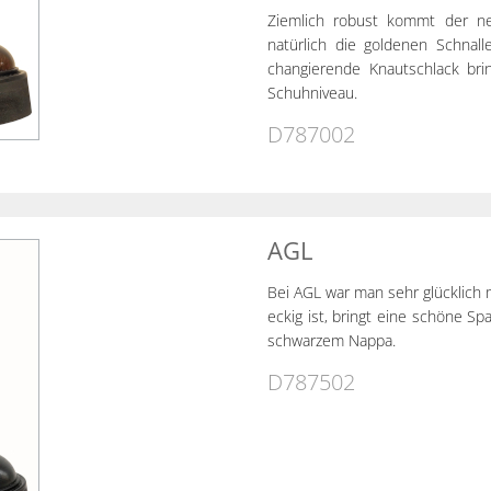
Ziemlich robust kommt der n
natürlich die goldenen Schnal
changierende Knautschlack bri
Schuhniveau.
D787002
AGL
Bei AGL war man sehr glücklich m
eckig ist, bringt eine schöne S
schwarzem Nappa.
D787502