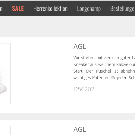
en
SALE
Herrenkollektion
Longchamp
Bestellunge
AGL
Wir starten mit ziemlich guter L
Sneaker aus weichem Kalbvelou
Start. Der Puschel ist abnehmb
wichtiges Kriterium für jeden Sch
D56202
AGL