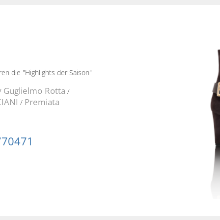
ren die "Highlights der Saison"
Guglielmo Rotta
/
/
IANI
Premiata
/
770471