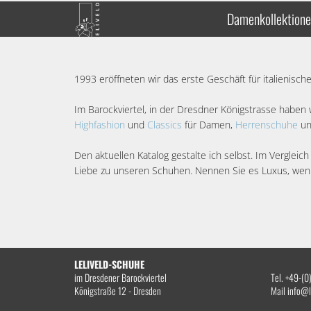
Damenkollektion
1993 eröffneten wir das erste Geschäft für italienisc
Im Barockviertel, in der Dresdner Königstrasse haben
Highfashion
und
Classics
für Damen,
Herrenschuhe
un
Den aktuellen Katalog gestalte ich selbst. Im Vergleic
Liebe zu unseren Schuhen. Nennen Sie es Luxus, wen
LELIVELD-SCHUHE
im Dresdener Barockviertel
Tel. +49-(
Königstraße 12 - Dresden
Mail
info@l