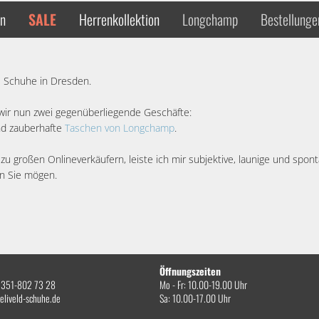
en
SALE
Herrenkollektion
Longchamp
Bestellunge
he Schuhe in Dresden.
 wir nun zwei gegenüberliegende Geschäfte:
d zauberhafte
Taschen von Longchamp
.
h zu großen Onlineverkäufern, leiste ich mir subjektive, launige und sp
n Sie mögen.
Öffnungszeiten
0)351-802 73 28
Mo - Fr: 10.00-19.00 Uhr
eliveld-schuhe.de
Sa: 10.00-17.00 Uhr