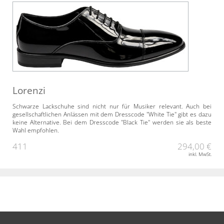
Lorenzi
Schwarze Lackschuhe sind nicht nur für Musiker relevant. Auch bei
gesellschaftlichen Anlässen mit dem Dresscode "White Tie" gibt es dazu
keine Alternative. Bei dem Dresscode "Black Tie" werden sie als beste
Wahl empfohlen.
411
294,00 €
inkl. MwSt.