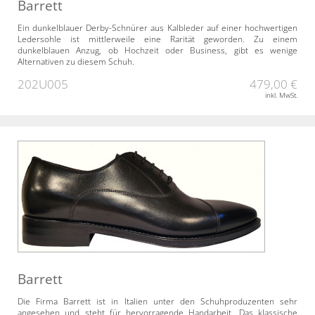
Barrett
Ein dunkelblauer Derby-Schnürer aus Kalbleder auf einer hochwertigen
Ledersohle ist mittlerweile eine Rarität geworden. Zu einem
dunkelblauen Anzug, ob Hochzeit oder Business, gibt es wenige
Alternativen zu diesem Schuh.
202U005
479,00 €
inkl. MwSt.
Barrett
Die Firma Barrett ist in Italien unter den Schuhproduzenten sehr
angesehen und steht für hervorragende Handarbeit. Das klassische