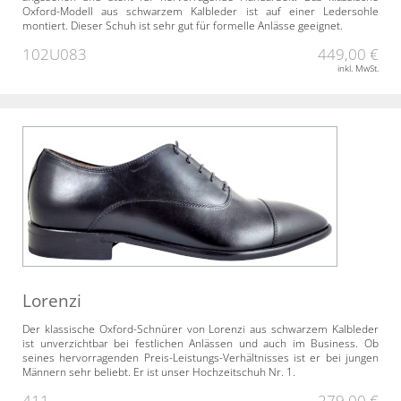
Oxford-Modell aus schwarzem Kalbleder ist auf einer Ledersohle
montiert. Dieser Schuh ist sehr gut für formelle Anlässe geeignet.
102U083
449,00 €
inkl. MwSt.
Lorenzi
Der klassische Oxford-Schnürer von Lorenzi aus schwarzem Kalbleder
ist unverzichtbar bei festlichen Anlässen und auch im Business. Ob
seines hervorragenden Preis-Leistungs-Verhältnisses ist er bei jungen
Männern sehr beliebt. Er ist unser Hochzeitschuh Nr. 1.
411
279,00 €