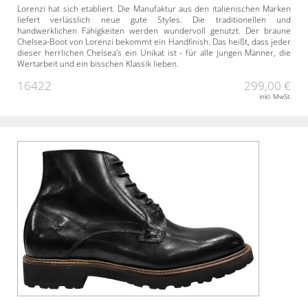
Lorenzi hat sich etabliert. Die Manufaktur aus den italienischen Marken
liefert verlässlich neue gute Styles. Die traditionellen und
handwerklichen Fähigkeiten werden wundervoll genutzt. Der braune
Chelsea-Boot von Lorenzi bekommt ein Handfinish. Das heißt, dass jeder
dieser herrlichen Chelsea's ein Unikat ist - für alle jungen Männer, die
Wertarbeit und ein bisschen Klassik lieben.
16422
299,00 €
inkl. MwSt.