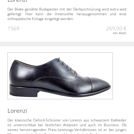
Der Blake genähte Budapester mit der Derbyschnürung wird extra weit
gefertigt. Hier kann die Innensohle herausgenommen und eine
orthopädische Einlage eingelegt werden.
1569
269,00 €
inkl. MwSt.
Lorenzi
Der klassische Oxford-Schnürer von Lorenzi aus schwarzem Kalbleder
ist unverzichtbar bei festlichen Anlässen und auch im Business. Ob
seines hervorragenden Preis-Leistungs-Verhältnisses ist er bei jungen