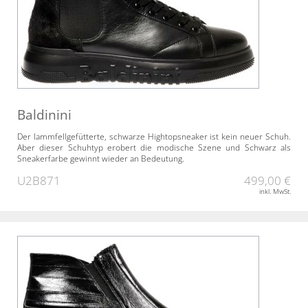
Baldinini
Der lammfellgefütterte, schwarze Hightopsneaker ist kein neuer Schuh.
Aber dieser Schuhtyp erobert die modische Szene und Schwarz als
Sneakerfarbe gewinnt wieder an Bedeutung.
U2B871
499,00 €
inkl. MwSt.