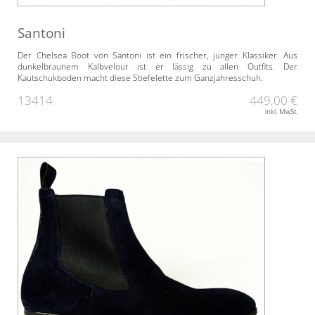
Santoni
Der Chelsea Boot von Santoni ist ein frischer, junger Klassiker. Aus
dunkelbraunem Kalbvelour ist er lässig zu allen Outfits. Der
Kautschukboden macht diese Stiefelette zum Ganzjahresschuh.
13414
449,00 €
inkl. MwSt.