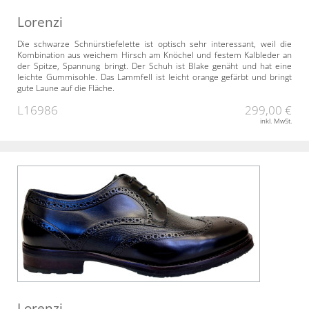
Lorenzi
Die schwarze Schnürstiefelette ist optisch sehr interessant, weil die
Kombination aus weichem Hirsch am Knöchel und festem Kalbleder an
der Spitze, Spannung bringt. Der Schuh ist Blake genäht und hat eine
leichte Gummisohle. Das Lammfell ist leicht orange gefärbt und bringt
gute Laune auf die Fläche.
L16986
299,00 €
inkl. MwSt.
Lorenzi