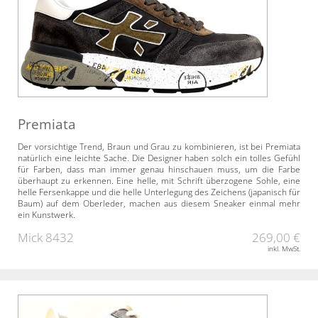
Premiata
Der vorsichtige Trend, Braun und Grau zu kombinieren, ist bei Premiata
natürlich eine leichte Sache. Die Designer haben solch ein tolles Gefühl
für Farben, dass man immer genau hinschauen muss, um die Farbe
überhaupt zu erkennen. Eine helle, mit Schrift überzogene Sohle, eine
helle Fersenkappe und die helle Unterlegung des Zeichens (japanisch für
Baum) auf dem Oberleder, machen aus diesem Sneaker einmal mehr
ein Kunstwerk.
Mick 8432
269,00 €
inkl. MwSt.