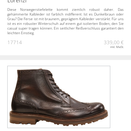
Lorenzi
Diese Norwegerstiefelette kommt ziemlich robust daher. Das
gehämmerte Kalbleder ist farblich indifferent. Ist es Dunkelbraun oder
Grau? Die Ferse ist mit braunem, geprägtem Kalbleder verstärkt. Für uns
ist es ein robuster Winterschuh auf einem gut isolierten Boden, den Sie
casual super tragen können. Ein seitlicher Reißverschluss garantiert den
leichten Einstieg.
17714
339,00 €
inkl. MwSt.