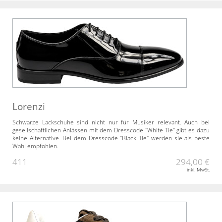
Lorenzi
Schwarze Lackschuhe sind nicht nur für Musiker relevant. Auch bei
gesellschaftlichen Anlässen mit dem Dresscode "White Tie" gibt es dazu
keine Alternative. Bei dem Dresscode "Black Tie" werden sie als beste
Wahl empfohlen.
411
294,00 €
inkl. MwSt.