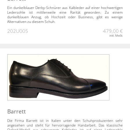
Ein dunkelblauer Derby-Schnürer aus Kalbleder auf einer hochwertigen
Ledersohle ist mittlerweile eine Rarität geworden. Zu einem
dunkelblauen Anzug, ob Hochzeit oder Business, gibt es wenige
Alternativen zu diesem Schuh.
202U005
479,00 €
inkl. MwSt.
Barrett
Die Firma Barrett ist in Italien unter den Schuhproduzenten sehr
angesehen und steht für hervorragende Handarbeit. Das klassische
Oxford-Modell aus schwarzem Kalbleder ist auf einer Ledersohle