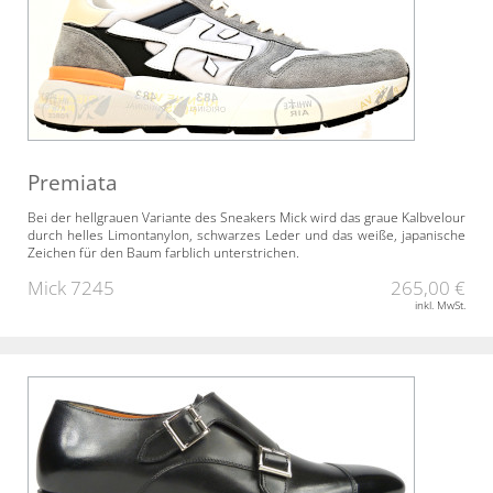
Premiata
Bei der hellgrauen Variante des Sneakers Mick wird das graue Kalbvelour
durch helles Limontanylon, schwarzes Leder und das weiße, japanische
Zeichen für den Baum farblich unterstrichen.
Mick 7245
265,00 €
inkl. MwSt.