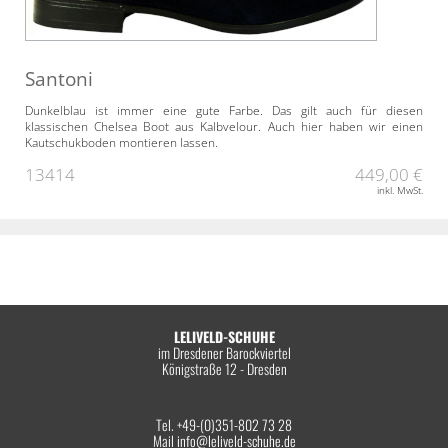
Santoni
Dunkelblau ist immer eine gute Farbe. Das gilt auch für diesen
klassischen Chelsea Boot aus Kalbvelour. Auch hier haben wir einen
Kautschukboden montieren lassen.
13414
449,00 €
inkl. MwSt.
LELIVELD-SCHUHE
im Dresdener Barockviertel
Königstraße 12 - Dresden
Tel. +49-(0)351-802 73 28
Mail
info@leliveld-schuhe.de