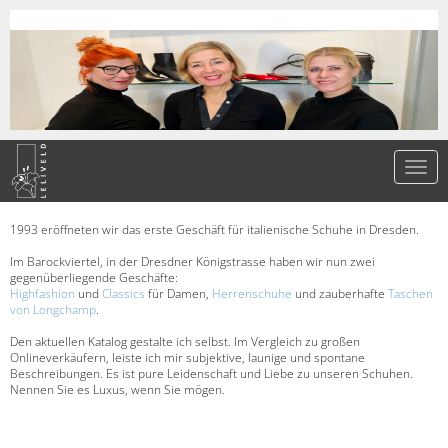
1993 eröffneten wir das erste Geschäft für italienische Schuhe in Dresden.
Im Barockviertel, in der Dresdner Königstrasse haben wir nun zwei
gegenüberliegende Geschäfte:
Highfashion
und
Classics
für Damen,
Herrenschuhe
und zauberhafte
Taschen
von Longchamp
.
Den aktuellen Katalog gestalte ich selbst. Im Vergleich zu großen
Onlineverkäufern, leiste ich mir subjektive, launige und spontane
Beschreibungen. Es ist pure Leidenschaft und Liebe zu unseren Schuhen.
Nennen Sie es Luxus, wenn Sie mögen.