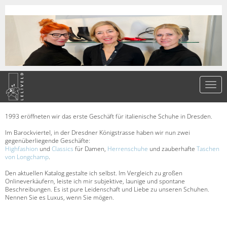
1993 eröffneten wir das erste Geschäft für italienische Schuhe in Dresden.
Im Barockviertel, in der Dresdner Königstrasse haben wir nun zwei
gegenüberliegende Geschäfte:
Highfashion
und
Classics
für Damen,
Herrenschuhe
und zauberhafte
Taschen
von Longchamp
.
Den aktuellen Katalog gestalte ich selbst. Im Vergleich zu großen
Onlineverkäufern, leiste ich mir subjektive, launige und spontane
Beschreibungen. Es ist pure Leidenschaft und Liebe zu unseren Schuhen.
Nennen Sie es Luxus, wenn Sie mögen.