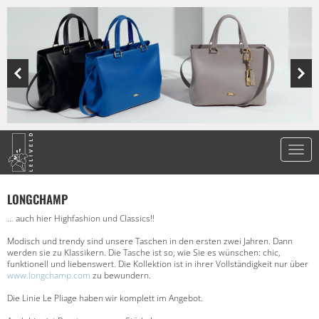
LONGCHAMP
… auch hier Highfashion und Classics!!
Modisch und trendy sind unsere Taschen in den ersten zwei Jahren. Dann
werden sie zu Klassikern. Die Tasche ist so, wie Sie es wünschen: chic,
funktionell und liebenswert. Die Kollektion ist in ihrer Vollständigkeit nur über
www.longchamp.com
zu bewundern.
Die Linie Le Pliage haben wir komplett im Angebot.