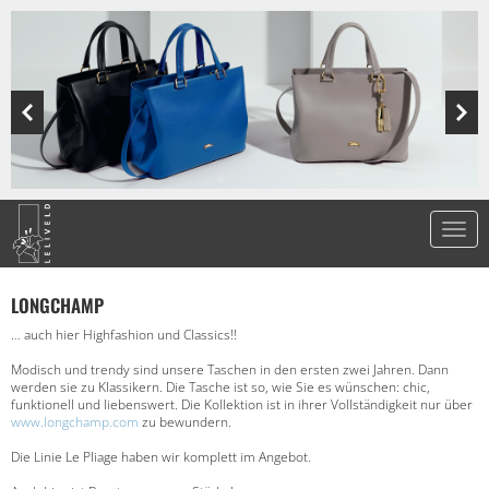
LONGCHAMP
… auch hier Highfashion und Classics!!
Modisch und trendy sind unsere Taschen in den ersten zwei Jahren. Dann
werden sie zu Klassikern. Die Tasche ist so, wie Sie es wünschen: chic,
funktionell und liebenswert. Die Kollektion ist in ihrer Vollständigkeit nur über
www.longchamp.com
zu bewundern.
Die Linie Le Pliage haben wir komplett im Angebot.