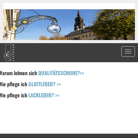
Warum lohnen sich
QUALITÄTSSCHUHE?>>
Wie pflege ich
GLATTLEDER? >>
Wie pflege ich
LACKLEDER? >>