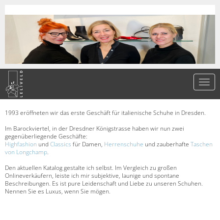
1993 eröffneten wir das erste Geschäft für italienische Schuhe in Dresden.
Im Barockviertel, in der Dresdner Königstrasse haben wir nun zwei
gegenüberliegende Geschäfte:
Highfashion
und
Classics
für Damen,
Herrenschuhe
und zauberhafte
Taschen
von Longchamp
.
Den aktuellen Katalog gestalte ich selbst. Im Vergleich zu großen
Onlineverkäufern, leiste ich mir subjektive, launige und spontane
Beschreibungen. Es ist pure Leidenschaft und Liebe zu unseren Schuhen.
Nennen Sie es Luxus, wenn Sie mögen.