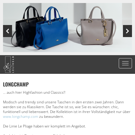
LONGCHAMP
… auch hier Highfashion und Classics!!
Modisch und trendy sind unsere Taschen in den ersten zwei Jahren. Dann
werden sie zu Klassikern. Die Tasche ist so, wie Sie es wünschen: chic,
funktionell und liebenswert. Die Kollektion ist in ihrer Vollständigkeit nur über
www.longchamp.com
zu bewundern.
Die Linie Le Pliage haben wir komplett im Angebot.