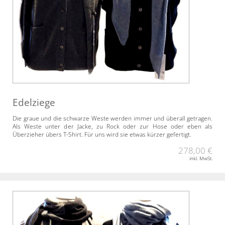
Edelziege
Die graue und die schwarze Weste werden immer und überall getragen.
Als Weste unter der Jacke, zu Rock oder zur Hose oder eben als
Überzieher übers T-Shirt. Für uns wird sie etwas kürzer gefertigt.
278,00 €
inkl. MwSt.