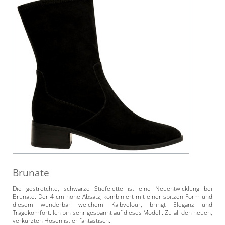
Brunate
Die gestretchte, schwarze Stiefelette ist eine Neuentwicklung bei
Brunate. Der 4 cm hohe Absatz, kombiniert mit einer spitzen Form und
diesem wunderbar weichem Kalbvelour, bringt Eleganz und
Tragekomfort. Ich bin sehr gespannt auf dieses Modell. Zu all den neuen,
verkürzten Hosen ist er fantastisch.