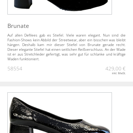
Brunate
Auf allen Defilees gab es Stiefel. Viele waren elegant. Nun sind die
Fashion-Shows kein Abbild der Streetwear, aber ein bisschen was bleibt
hängen. Deshalb kam mir dieser Stiefel von Brunate gerade recht.
Dieser elegante Stiefel hat einen seitlichen Reißverschluss. An der Wade
ist er aus Stretchleder gefertigt, was sehr gut für schlanke und kräftige
Waden funktioniert.
58554
429,00 €
inkl. MwSt.