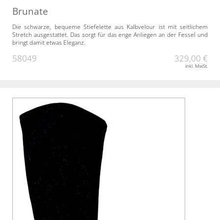
Brunate
Die schwarze, bequeme Stiefelette aus Kalbvelour ist mit seitlichem
Stretch ausgestattet. Das sorgt für das enge Anliegen an der Fessel und
bringt damit etwas Eleganz.
58049
329,00 €
inkl. MwSt.