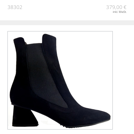
38302
379,00 €
inkl. MwSt.