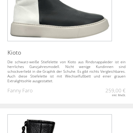
Kioto
Die schwarz-weiße Stiefelette von Kioto aus Rindsnappaleder ist ein
herrliches Ganzjahresmodell. Nicht wenige Kundinnen sind
schockverliebt in die Graphik der Schuhe. Es gibt nichts Vergleichbares.
Auch diese Stiefelette ist mit Wechselfußbett und einer grauen
Extralightsohle ausgestattet.
Fanny Faro
259,00 €
inkl. MwSt.