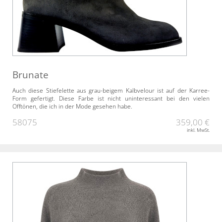
Brunate
Auch diese Stiefelette aus grau-beigem Kalbvelour ist auf der Karree-
Form gefertigt. Diese Farbe ist nicht uninteressant bei den vielen
Offtönen, die ich in der Mode gesehen habe.
58075
359,00 €
inkl. MwSt.