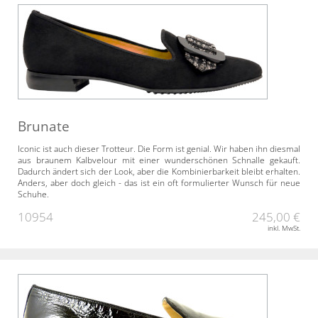
Brunate
Iconic ist auch dieser Trotteur. Die Form ist genial. Wir haben ihn diesmal
aus braunem Kalbvelour mit einer wunderschönen Schnalle gekauft.
Dadurch ändert sich der Look, aber die Kombinierbarkeit bleibt erhalten.
Anders, aber doch gleich - das ist ein oft formulierter Wunsch für neue
Schuhe.
10954
245,00 €
inkl. MwSt.