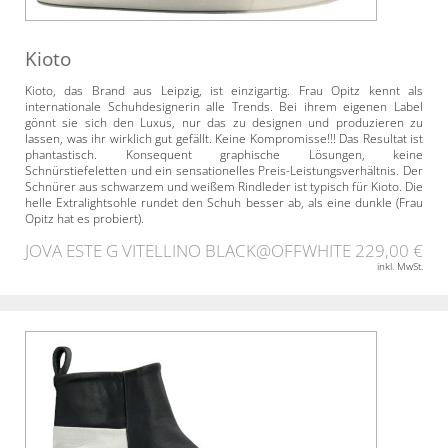
Kioto
Kioto, das Brand aus Leipzig, ist einzigartig. Frau Opitz kennt als
internationale Schuhdesignerin alle Trends. Bei ihrem eigenen Label
gönnt sie sich den Luxus, nur das zu designen und produzieren zu
lassen, was ihr wirklich gut gefällt. Keine Kompromisse!!! Das Resultat ist
phantastisch. Konsequent graphische Lösungen, keine
Schnürstiefeletten und ein sensationelles Preis-Leistungsverhältnis. Der
Schnürer aus schwarzem und weißem Rindleder ist typisch für Kioto. Die
helle Extralightsohle rundet den Schuh besser ab, als eine dunkle (Frau
Opitz hat es probiert).
JOVA ESTE G VITELLINO BLACK@OFFWHITE
229,00 €
inkl. MwSt.