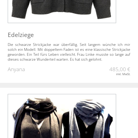
Edelziege
Die schwarze Strickjacke war überfällig. Seit langem wünche ich mir
solch ein Modell. Mit doppeltem Faden ist es eine klassische Strickjacke
geworden. Ein Teil fürs Leben vielleicht. Frau Linke musste so lange auf
dieses schwarze Wunderteil warten. Es hat sich gelohnt.
Anyana
485,00 €
inkl. MwSt.