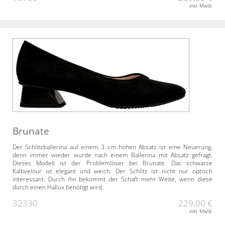
inkl. MwSt.
Brunate
Der Schlitzballerina auf einem 3 cm hohen Absatz ist eine Neuerung,
denn immer wieder wurde nach einem Ballerina mit Absatz gefragt.
Dieses Modell ist der Problemlöser bei Brunate. Das schwarze
Kalbvelour ist elegant und weich. Der Schlitz ist nicht nur optisch
interessant. Durch ihn bekommt der Schaft mehr Weite, wenn diese
durch einen Hallux benötigt wird.
32330
229,00 €
inkl. MwSt.