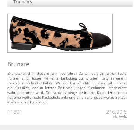
Truman’s
Brunate
Brunate wird in diesem Jahr 100 Jahre. Da wir seit 25 Jahren feste
Partner sind, haben wir eine Einladung zur großen Party in einem
Palazzo in Mailand erhalten. Wir werden berichten. Dieser Ballerina ist
ein Klassiker, der in letzter Zeit von jungen Kundinnen interessiert
wahrgenommen wird. Der schwarz-beige bedruckte Kalblederballerina
hat eine wetterfeste Kautschuksohle und eine schöne, schwarze Spitze,
ebenfalls aus Kalbvelour.
11891
216,00 €
inkl. MwSt.