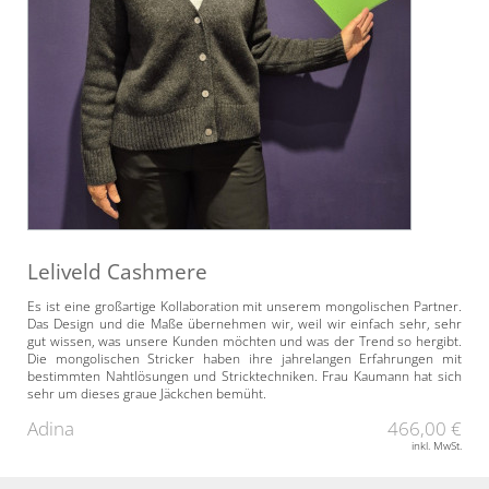
Leliveld Cashmere
Es ist eine großartige Kollaboration mit unserem mongolischen Partner.
Das Design und die Maße übernehmen wir, weil wir einfach sehr, sehr
gut wissen, was unsere Kunden möchten und was der Trend so hergibt.
Die mongolischen Stricker haben ihre jahrelangen Erfahrungen mit
bestimmten Nahtlösungen und Stricktechniken. Frau Kaumann hat sich
sehr um dieses graue Jäckchen bemüht.
Adina
466,00 €
inkl. MwSt.