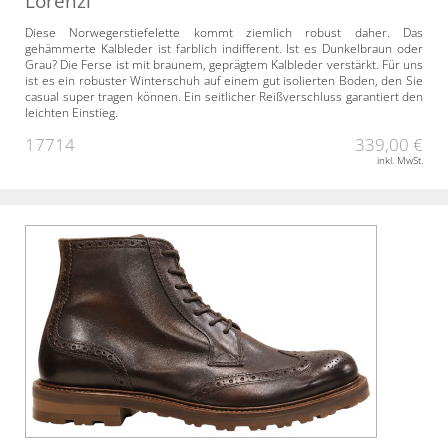
Lorenzi
Diese Norwegerstiefelette kommt ziemlich robust daher. Das
gehämmerte Kalbleder ist farblich indifferent. Ist es Dunkelbraun oder
Grau? Die Ferse ist mit braunem, geprägtem Kalbleder verstärkt. Für uns
ist es ein robuster Winterschuh auf einem gut isolierten Boden, den Sie
casual super tragen können. Ein seitlicher Reißverschluss garantiert den
leichten Einstieg.
17714
339,00 €
inkl. MwSt.