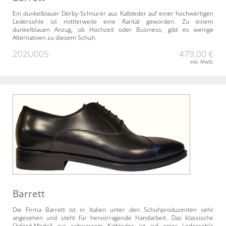
Ein dunkelblauer Derby-Schnürer aus Kalbleder auf einer hochwertigen
Ledersohle ist mittlerweile eine Rarität geworden. Zu einem
dunkelblauen Anzug, ob Hochzeit oder Business, gibt es wenige
Alternativen zu diesem Schuh.
202U005
479,00 €
inkl. MwSt.
Barrett
Die Firma Barrett ist in Italien unter den Schuhproduzenten sehr
angesehen und steht für hervorragende Handarbeit. Das klassische
Oxford-Modell aus schwarzem Kalbleder ist auf einer Ledersohle