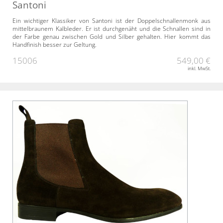
Santoni
Ein wichtiger Klassiker von Santoni ist der Doppelschnallenmonk aus
mittelbraunem Kalbleder. Er ist durchgenäht und die Schnallen sind in
der Farbe genau zwischen Gold und Silber gehalten. Hier kommt das
Handfinish besser zur Geltung.
15006
549,00 €
inkl. MwSt.