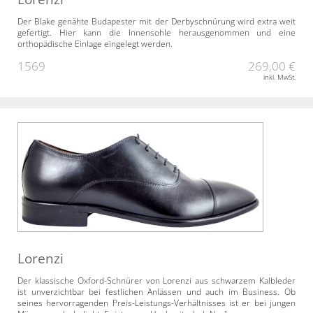
Der Blake genähte Budapester mit der Derbyschnürung wird extra weit
gefertigt. Hier kann die Innensohle herausgenommen und eine
orthopädische Einlage eingelegt werden.
1569
269,00 €
inkl. MwSt.
Lorenzi
Der klassische Oxford-Schnürer von Lorenzi aus schwarzem Kalbleder
ist unverzichtbar bei festlichen Anlässen und auch im Business. Ob
seines hervorragenden Preis-Leistungs-Verhältnisses ist er bei jungen