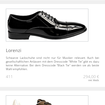
Lorenzi
Schwarze Lackschuhe sind nicht nur für Musiker relevant. Auch bei
gesellschaftlichen Anlässen mit dem Dresscode "White Tie" gibt es dazu
keine Alternative. Bei dem Dresscode "Black Tie" werden sie als beste
Wahl empfohlen.
411
294,00 €
inkl. MwSt.