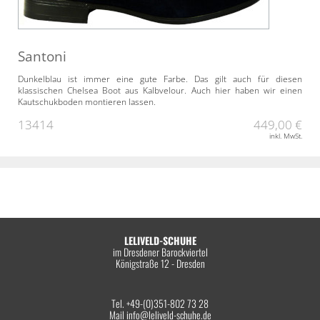
Santoni
Dunkelblau ist immer eine gute Farbe. Das gilt auch für diesen
klassischen Chelsea Boot aus Kalbvelour. Auch hier haben wir einen
Kautschukboden montieren lassen.
13414
449,00 €
inkl. MwSt.
LELIVELD-SCHUHE
im Dresdener Barockviertel
Königstraße 12 - Dresden
Tel. +49-(0)351-802 73 28
Mail
info@leliveld-schuhe.de