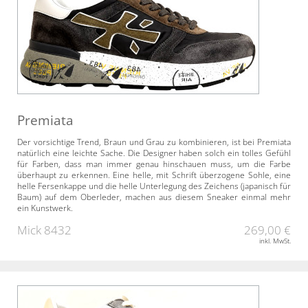
Premiata
Der vorsichtige Trend, Braun und Grau zu kombinieren, ist bei Premiata
natürlich eine leichte Sache. Die Designer haben solch ein tolles Gefühl
für Farben, dass man immer genau hinschauen muss, um die Farbe
überhaupt zu erkennen. Eine helle, mit Schrift überzogene Sohle, eine
helle Fersenkappe und die helle Unterlegung des Zeichens (japanisch für
Baum) auf dem Oberleder, machen aus diesem Sneaker einmal mehr
ein Kunstwerk.
Mick 8432
269,00 €
inkl. MwSt.