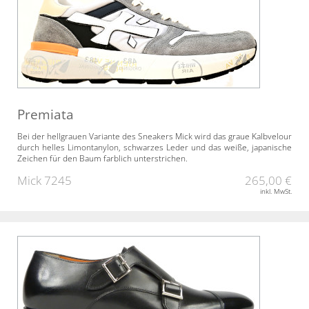
Premiata
Bei der hellgrauen Variante des Sneakers Mick wird das graue Kalbvelour
durch helles Limontanylon, schwarzes Leder und das weiße, japanische
Zeichen für den Baum farblich unterstrichen.
Mick 7245
265,00 €
inkl. MwSt.