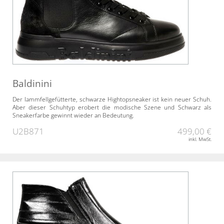
Baldinini
Der lammfellgefütterte, schwarze Hightopsneaker ist kein neuer Schuh.
Aber dieser Schuhtyp erobert die modische Szene und Schwarz als
Sneakerfarbe gewinnt wieder an Bedeutung.
U2B871
499,00 €
inkl. MwSt.