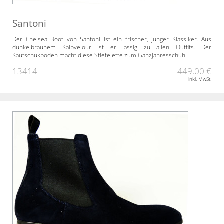
Santoni
Der Chelsea Boot von Santoni ist ein frischer, junger Klassiker. Aus
dunkelbraunem Kalbvelour ist er lässig zu allen Outfits. Der
Kautschukboden macht diese Stiefelette zum Ganzjahresschuh.
13414
449,00 €
inkl. MwSt.