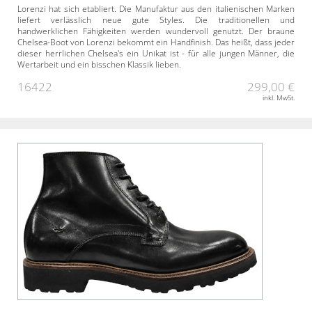
Lorenzi hat sich etabliert. Die Manufaktur aus den italienischen Marken
liefert verlässlich neue gute Styles. Die traditionellen und
handwerklichen Fähigkeiten werden wundervoll genutzt. Der braune
Chelsea-Boot von Lorenzi bekommt ein Handfinish. Das heißt, dass jeder
dieser herrlichen Chelsea's ein Unikat ist - für alle jungen Männer, die
Wertarbeit und ein bisschen Klassik lieben.
16422
299,00 €
inkl. MwSt.