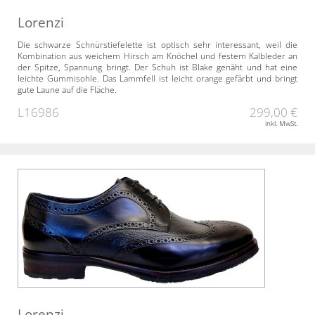
Lorenzi
Die schwarze Schnürstiefelette ist optisch sehr interessant, weil die
Kombination aus weichem Hirsch am Knöchel und festem Kalbleder an
der Spitze, Spannung bringt. Der Schuh ist Blake genäht und hat eine
leichte Gummisohle. Das Lammfell ist leicht orange gefärbt und bringt
gute Laune auf die Fläche.
L16986
299,00 €
inkl. MwSt.
Lorenzi