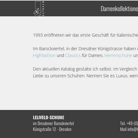
Damenkollektion
1993 eröffneten wir das erste Geschäft für italienisc
Im Barockviertel, in der Dresdner Königstrasse haben
Highfashion
und
Classics
für Damen,
Herrenschuhe
un
Den aktuellen Katalog gestalte ich selbst. Im Vergleic
Liebe zu unseren Schuhen. Nennen Sie es Luxus, wen
LELIVELD-SCHUHE
im Dresdener Barockviertel
Tel. +49-(
Königstraße 12 - Dresden
Mail
info@l