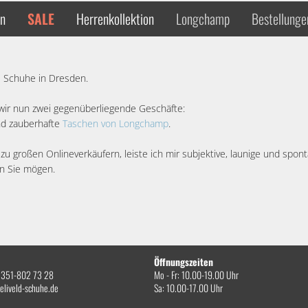
en
SALE
Herrenkollektion
Longchamp
Bestellunge
he Schuhe in Dresden.
 wir nun zwei gegenüberliegende Geschäfte:
d zauberhafte
Taschen von Longchamp
.
h zu großen Onlineverkäufern, leiste ich mir subjektive, launige und sp
n Sie mögen.
Öffnungszeiten
0)351-802 73 28
Mo - Fr: 10.00-19.00 Uhr
eliveld-schuhe.de
Sa: 10.00-17.00 Uhr