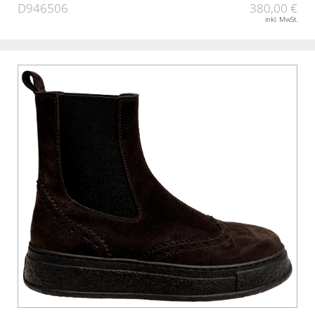
D946506
380,00 €
inkl. MwSt.