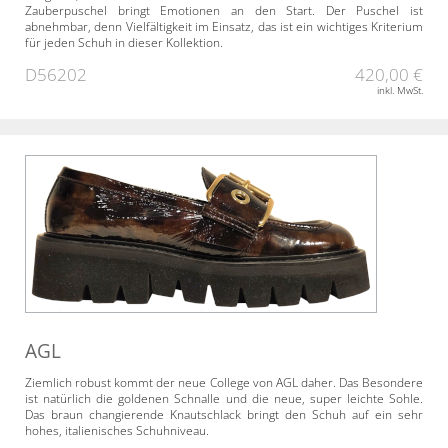
Zauberpuschel bringt Emotionen an den Start. Der Puschel ist
abnehmbar, denn Vielfältigkeit im Einsatz, das ist ein wichtiges Kriterium
für jeden Schuh in dieser Kollektion.
D56202
420,00 €
inkl. MwSt.
AGL
Ziemlich robust kommt der neue College von AGL daher. Das Besondere
ist natürlich die goldenen Schnalle und die neue, super leichte Sohle.
Das braun changierende Knautschlack bringt den Schuh auf ein sehr
hohes, italienisches Schuhniveau.