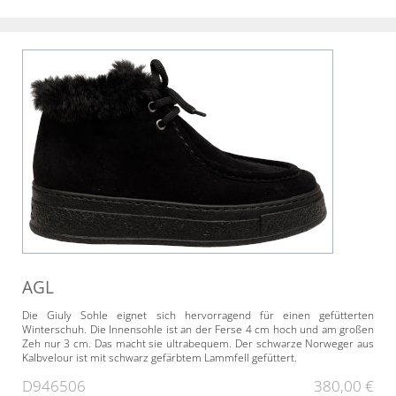
AGL
Die Giuly Sohle eignet sich hervorragend für einen gefütterten
Winterschuh. Die Innensohle ist an der Ferse 4 cm hoch und am großen
Zeh nur 3 cm. Das macht sie ultrabequem. Der schwarze Norweger aus
Kalbvelour ist mit schwarz gefärbtem Lammfell gefüttert.
D946506
380,00 €