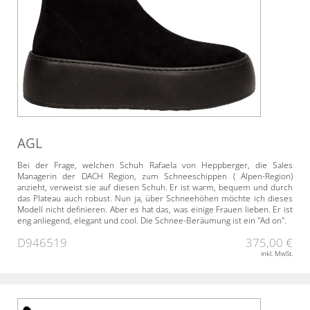
AGL
Bei der Frage, welchen Schuh Rafaela von Heppberger, die Sales
Managerin der DACH Region, zum Schneeschippen ( Alpen-Region)
anzieht, verweist sie auf diesen Schuh. Er ist warm, bequem und durch
das Plateau auch robust. Nun ja, über Schneehöhen möchte ich dieses
Modell nicht definieren. Aber es hat das, was einige Frauen lieben. Er ist
eng anliegend, elegant und cool. Die Schnee-Beräumung ist ein "Ad on".
D946519
375,00 €
inkl. MwSt.