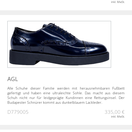
inkl. MwSt.
AGL
Alle Schuhe dieser Familie werden mit herausnehmbaren Fußbett
gefertigt und haben eine ultraleichte Sohle. Das macht aus diesem
Schuh nicht nur für leidgeprägte Kundinnen eine Rettungsinsel. Der
Budapester Schnürer kommt aus dunkelblauem Lackleder.
D779005
335,00 €
inkl. MwSt.