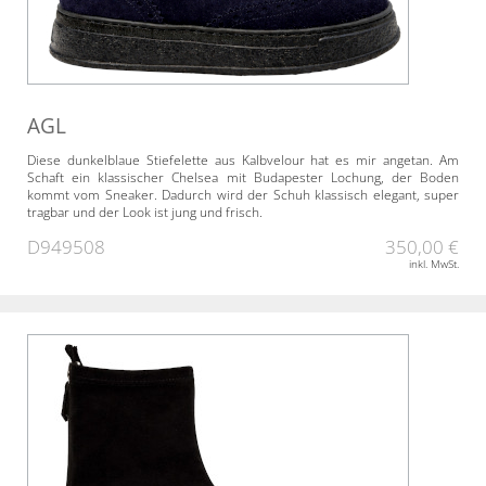
AGL
Diese dunkelblaue Stiefelette aus Kalbvelour hat es mir angetan. Am
Schaft ein klassischer Chelsea mit Budapester Lochung, der Boden
kommt vom Sneaker. Dadurch wird der Schuh klassisch elegant, super
tragbar und der Look ist jung und frisch.
D949508
350,00 €
inkl. MwSt.