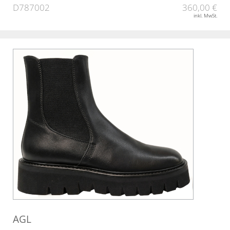
D787002
360,00 €
inkl. MwSt.
AGL