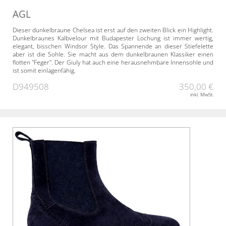
AGL
Dieser dunkelbraune Chelsea ist erst auf den zweiten Blick ein Highlight.
Dunkelbraunes Kalbvelour mit Budapester Lochung ist immer wertig,
elegant, bisschen Windsor Style. Das Spannende an dieser Stiefelette
aber ist die Sohle. Sie macht aus dem dunkelbraunen Klassiker einen
flotten "Feger". Der Giuly hat auch eine herausnehmbare Innensohle und
ist somit einlagenfähig.
D949508
350,00 €
inkl. MwSt.