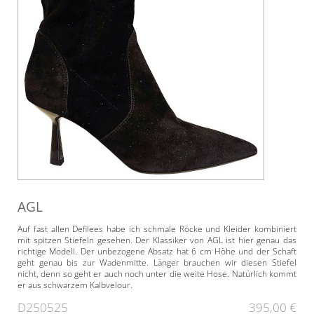
AGL
Auf fast allen Defilees habe ich schmale Röcke und Kleider kombiniert
mit spitzen Stiefeln gesehen. Der Klassiker von AGL ist hier genau das
richtige Modell. Der unbezogene Absatz hat 6 cm Höhe und der Schaft
geht genau bis zur Wadenmitte. Länger brauchen wir diesen Stiefel
nicht, denn so geht er auch noch unter die weite Hose. Natürlich kommt
er aus schwarzem Kalbvelour.
D250525
395,00 €