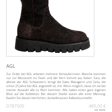
AGL
Zur Order bei AGL arbeiten mehrere Verkäuferinnen. Manche kommen
nur zur Messezeit ins Team und der Kern kommt aus Italien. Sara, die
älteste der AGL Schwestern, bringt die Sales Managerin und Carla, die
schon 25 Jahre bei AGL angestellt ist, mit. Wenn möglich, lasse ich sie bei
meiner Auswahl alle zu Wort kommen. Alle haben einen ganz eigenen
Blick auf die Kollektion. Bei diesem Stiefel waren alle einer Meinung:
Kaufen Sie diesen herrlichen, dunkelbraunen Kalbvelourstiefel.
D787500
485,00 €
inkl. MwSt.