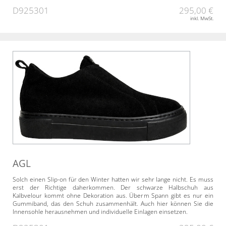
D925301
295,00 €
inkl. MwSt.
AGL
Solch einen Slip-on für den Winter hatten wir sehr lange nicht. Es muss
erst der Richtige daherkommen. Der schwarze Halbschuh aus
Kalbvelour kommt ohne Dekoration aus. Überm Spann gibt es nur ein
Gummiband, das den Schuh zusammenhält. Auch hier können Sie die
Innensohle herausnehmen und individuelle Einlagen einsetzen.