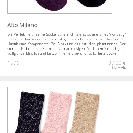
Alto Milano
Die Verliebtheit in eine Socke ist herrlich. Sie ist schmerzfrei, "wollüstig"
und ohne Konsequenzen. Zuerst geht es über die Farbe. Dann ist die
Haptik eine Komponente. Bei Alpaka ist das natürlich phantastisch. Der
Geruch ist bei einer Socke zu vernachlässigen. Verlieben Sie sich jetzt
völlig unverbindlich und lustvoll in eine blau- und rot karierte Socke.
1576
37,00 €
inkl. MwSt.