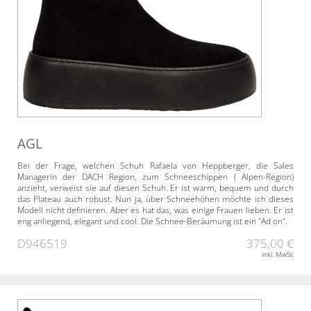
AGL
Bei der Frage, welchen Schuh Rafaela von Heppberger, die Sales
Managerin der DACH Region, zum Schneeschippen ( Alpen-Region)
anzieht, verweist sie auf diesen Schuh. Er ist warm, bequem und durch
das Plateau auch robust. Nun ja, über Schneehöhen möchte ich dieses
Modell nicht definieren. Aber es hat das, was einige Frauen lieben. Er ist
eng anliegend, elegant und cool. Die Schnee-Beräumung ist ein "Ad on".
D946519
375,00 €
inkl. MwSt.