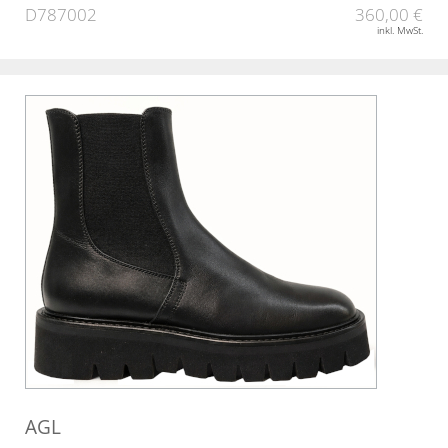
D787002
360,00 €
inkl. MwSt.
AGL