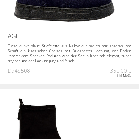
AGL
Diese dunkelblaue Stiefelette aus Kalbvelour hat es mir angetan. Am
Schaft ein klassischer Chelsea mit Budapester Lochung, der Boden
kommt vom Sneaker. Dadurch wird der Schuh klassisch elegant, super
tragbar und der Look ist jung und frisch.
D949508
350,00 €
inkl. MwSt.