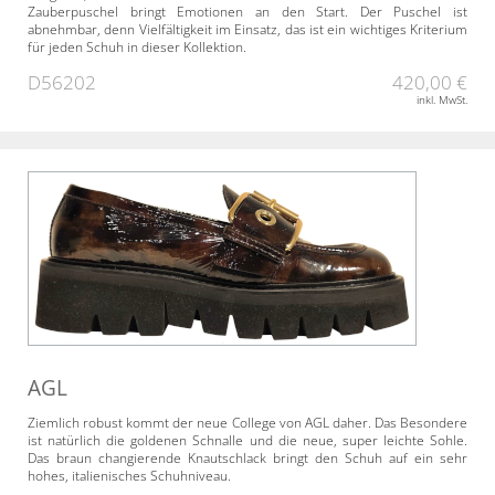
Zauberpuschel bringt Emotionen an den Start. Der Puschel ist
abnehmbar, denn Vielfältigkeit im Einsatz, das ist ein wichtiges Kriterium
für jeden Schuh in dieser Kollektion.
D56202
420,00 €
inkl. MwSt.
AGL
Ziemlich robust kommt der neue College von AGL daher. Das Besondere
ist natürlich die goldenen Schnalle und die neue, super leichte Sohle.
Das braun changierende Knautschlack bringt den Schuh auf ein sehr
hohes, italienisches Schuhniveau.