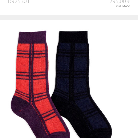
D925301
295,00 €
inkl. MwSt.