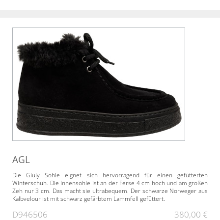
AGL
Die Giuly Sohle eignet sich hervorragend für einen gefütterten
Winterschuh. Die Innensohle ist an der Ferse 4 cm hoch und am großen
Zeh nur 3 cm. Das macht sie ultrabequem. Der schwarze Norweger aus
Kalbvelour ist mit schwarz gefärbtem Lammfell gefüttert.
D946506
380,00 €