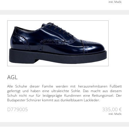
inkl. MwSt.
AGL
Alle Schuhe dieser Familie werden mit herausnehmbaren Fußbett
gefertigt und haben eine ultraleichte Sohle. Das macht aus diesem
Schuh nicht nur für leidgeprägte Kundinnen eine Rettungsinsel. Der
Budapester Schnürer kommt aus dunkelblauem Lackleder.
D779005
335,00 €
inkl. MwSt.