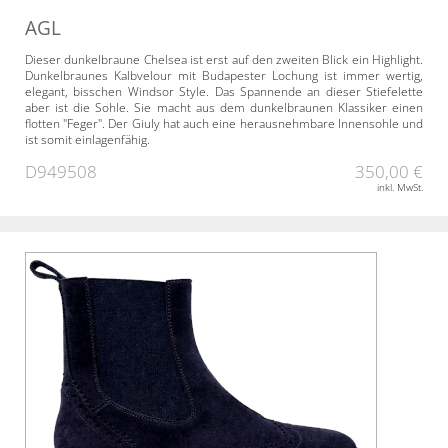
AGL
Dieser dunkelbraune Chelsea ist erst auf den zweiten Blick ein Highlight.
Dunkelbraunes Kalbvelour mit Budapester Lochung ist immer wertig,
elegant, bisschen Windsor Style. Das Spannende an dieser Stiefelette
aber ist die Sohle. Sie macht aus dem dunkelbraunen Klassiker einen
flotten "Feger". Der Giuly hat auch eine herausnehmbare Innensohle und
ist somit einlagenfähig.
D949508
350,00 €
inkl. MwSt.