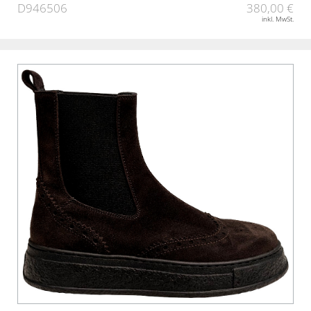
D946506
380,00 €
inkl. MwSt.