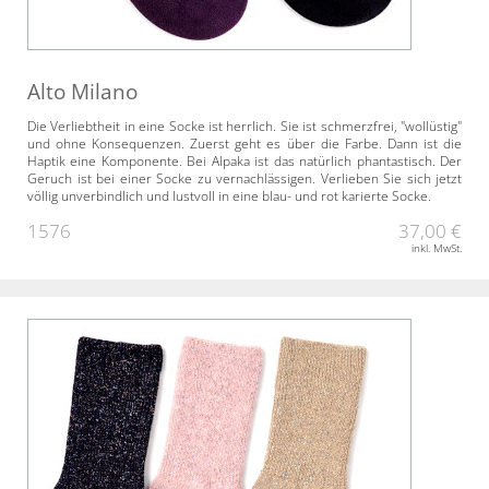
Alto Milano
Die Verliebtheit in eine Socke ist herrlich. Sie ist schmerzfrei, "wollüstig"
und ohne Konsequenzen. Zuerst geht es über die Farbe. Dann ist die
Haptik eine Komponente. Bei Alpaka ist das natürlich phantastisch. Der
Geruch ist bei einer Socke zu vernachlässigen. Verlieben Sie sich jetzt
völlig unverbindlich und lustvoll in eine blau- und rot karierte Socke.
1576
37,00 €
inkl. MwSt.