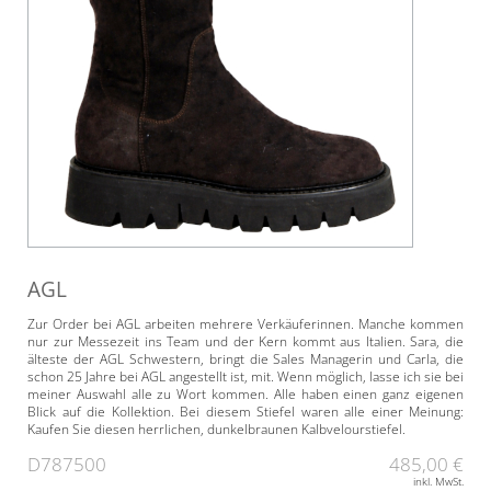
AGL
Zur Order bei AGL arbeiten mehrere Verkäuferinnen. Manche kommen
nur zur Messezeit ins Team und der Kern kommt aus Italien. Sara, die
älteste der AGL Schwestern, bringt die Sales Managerin und Carla, die
schon 25 Jahre bei AGL angestellt ist, mit. Wenn möglich, lasse ich sie bei
meiner Auswahl alle zu Wort kommen. Alle haben einen ganz eigenen
Blick auf die Kollektion. Bei diesem Stiefel waren alle einer Meinung:
Kaufen Sie diesen herrlichen, dunkelbraunen Kalbvelourstiefel.
D787500
485,00 €
inkl. MwSt.