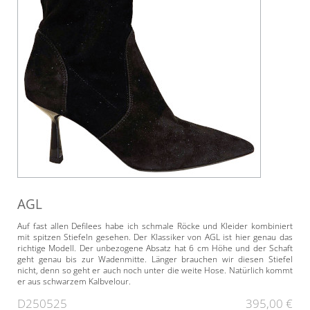
AGL
Auf fast allen Defilees habe ich schmale Röcke und Kleider kombiniert
mit spitzen Stiefeln gesehen. Der Klassiker von AGL ist hier genau das
richtige Modell. Der unbezogene Absatz hat 6 cm Höhe und der Schaft
geht genau bis zur Wadenmitte. Länger brauchen wir diesen Stiefel
nicht, denn so geht er auch noch unter die weite Hose. Natürlich kommt
er aus schwarzem Kalbvelour.
D250525
395,00 €