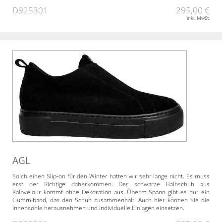
D925301
295,00 €
inkl. MwSt.
AGL
Solch einen Slip-on für den Winter hatten wir sehr lange nicht. Es muss
erst der Richtige daherkommen. Der schwarze Halbschuh aus
Kalbvelour kommt ohne Dekoration aus. Überm Spann gibt es nur ein
Gummiband, das den Schuh zusammenhält. Auch hier können Sie die
Innensohle herausnehmen und individuelle Einlagen einsetzen.