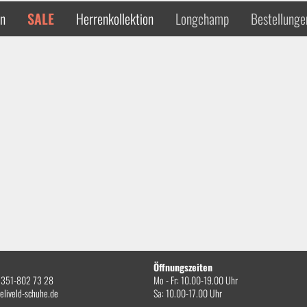
en
SALE
Herrenkollektion
Longchamp
Bestellunge
Öffnungszeiten
0)351-802 73 28
Mo - Fr: 10.00-19.00 Uhr
eliveld-schuhe.de
Sa: 10.00-17.00 Uhr