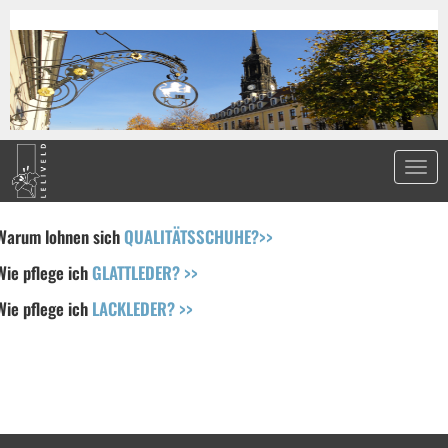
Warum lohnen sich
QUALITÄTSSCHUHE?>>
Wie pflege ich
GLATTLEDER? >>
Wie pflege ich
LACKLEDER? >>