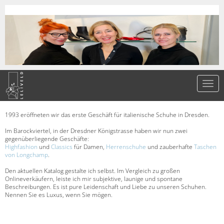
1993 eröffneten wir das erste Geschäft für italienische Schuhe in Dresden.
Im Barockviertel, in der Dresdner Königstrasse haben wir nun zwei
gegenüberliegende Geschäfte:
Highfashion
und
Classics
für Damen,
Herrenschuhe
und zauberhafte
Taschen
von Longchamp
.
Den aktuellen Katalog gestalte ich selbst. Im Vergleich zu großen
Onlineverkäufern, leiste ich mir subjektive, launige und spontane
Beschreibungen. Es ist pure Leidenschaft und Liebe zu unseren Schuhen.
Nennen Sie es Luxus, wenn Sie mögen.