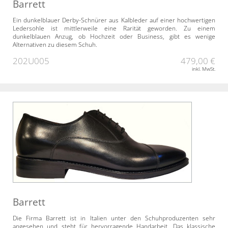
Barrett
Ein dunkelblauer Derby-Schnürer aus Kalbleder auf einer hochwertigen
Ledersohle ist mittlerweile eine Rarität geworden. Zu einem
dunkelblauen Anzug, ob Hochzeit oder Business, gibt es wenige
Alternativen zu diesem Schuh.
202U005
479,00 €
inkl. MwSt.
Barrett
Die Firma Barrett ist in Italien unter den Schuhproduzenten sehr
angesehen und steht für hervorragende Handarbeit. Das klassische