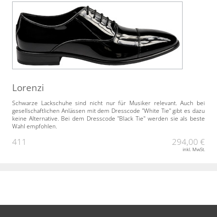
Lorenzi
Schwarze Lackschuhe sind nicht nur für Musiker relevant. Auch bei
gesellschaftlichen Anlässen mit dem Dresscode "White Tie" gibt es dazu
keine Alternative. Bei dem Dresscode "Black Tie" werden sie als beste
Wahl empfohlen.
411
294,00 €
inkl. MwSt.