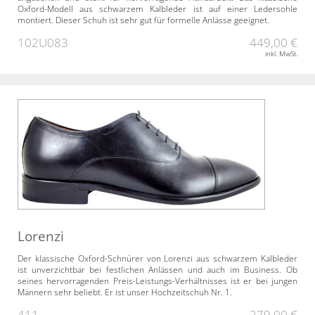
Oxford-Modell aus schwarzem Kalbleder ist auf einer Ledersohle
montiert. Dieser Schuh ist sehr gut für formelle Anlässe geeignet.
102U083
449,00 €
inkl. MwSt.
Lorenzi
Der klassische Oxford-Schnürer von Lorenzi aus schwarzem Kalbleder
ist unverzichtbar bei festlichen Anlässen und auch im Business. Ob
seines hervorragenden Preis-Leistungs-Verhältnisses ist er bei jungen
Männern sehr beliebt. Er ist unser Hochzeitschuh Nr. 1.
411
279,00 €