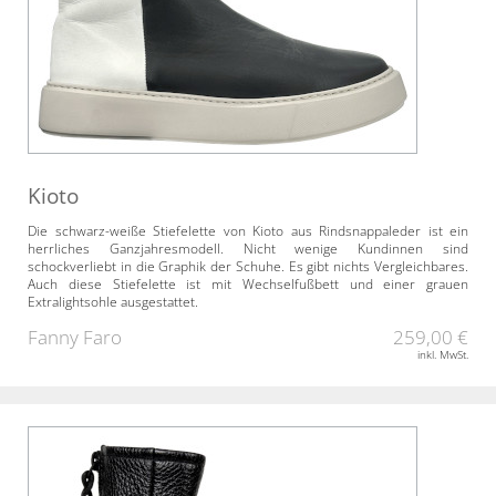
Kioto
Die schwarz-weiße Stiefelette von Kioto aus Rindsnappaleder ist ein
herrliches Ganzjahresmodell. Nicht wenige Kundinnen sind
schockverliebt in die Graphik der Schuhe. Es gibt nichts Vergleichbares.
Auch diese Stiefelette ist mit Wechselfußbett und einer grauen
Extralightsohle ausgestattet.
Fanny Faro
259,00 €
inkl. MwSt.