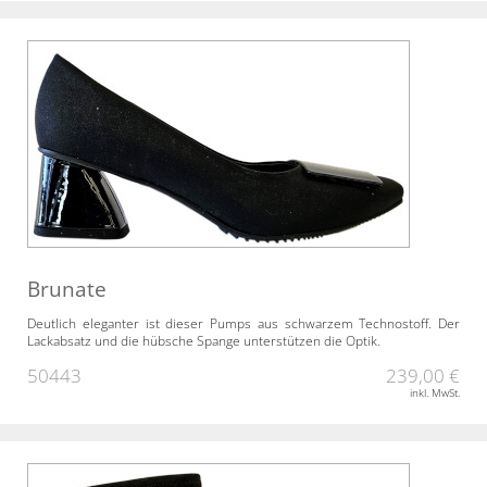
Brunate
Deutlich eleganter ist dieser Pumps aus schwarzem Technostoff. Der
Lackabsatz und die hübsche Spange unterstützen die Optik.
50443
239,00 €
inkl. MwSt.