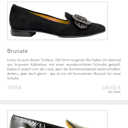
Brunate
Iconic ist auch dieser Trotteur. Die Form ist genial. Wir haben ihn diesmal
aus braunem Kalbvelour mit einer wunderschönen Schnalle gekauft.
Dadurch ändert sich der Look, aber die Kombinierbarkeit bleibt erhalten.
Anders, aber doch gleich - das ist ein oft formulierter Wunsch für neue
Schuhe.
10954
245,00 €
inkl. MwSt.