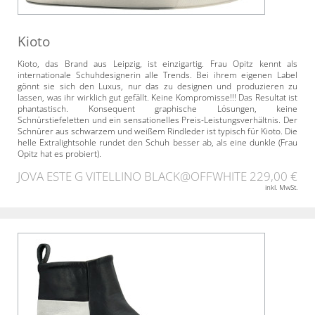
Kioto
Kioto, das Brand aus Leipzig, ist einzigartig. Frau Opitz kennt als
internationale Schuhdesignerin alle Trends. Bei ihrem eigenen Label
gönnt sie sich den Luxus, nur das zu designen und produzieren zu
lassen, was ihr wirklich gut gefällt. Keine Kompromisse!!! Das Resultat ist
phantastisch. Konsequent graphische Lösungen, keine
Schnürstiefeletten und ein sensationelles Preis-Leistungsverhältnis. Der
Schnürer aus schwarzem und weißem Rindleder ist typisch für Kioto. Die
helle Extralightsohle rundet den Schuh besser ab, als eine dunkle (Frau
Opitz hat es probiert).
JOVA ESTE G VITELLINO BLACK@OFFWHITE
229,00 €
inkl. MwSt.