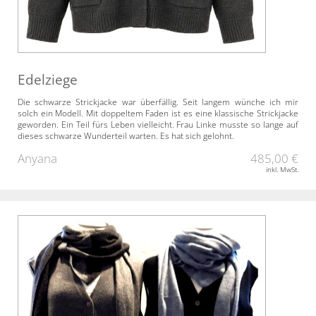
Edelziege
Die schwarze Strickjacke war überfällig. Seit langem wünche ich mir
solch ein Modell. Mit doppeltem Faden ist es eine klassische Strickjacke
geworden. Ein Teil fürs Leben vielleicht. Frau Linke musste so lange auf
dieses schwarze Wunderteil warten. Es hat sich gelohnt.
Anyana
485,00 €
inkl. MwSt.