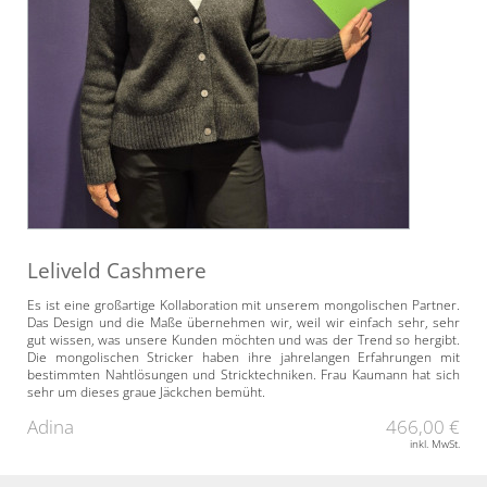
Leliveld Cashmere
Es ist eine großartige Kollaboration mit unserem mongolischen Partner.
Das Design und die Maße übernehmen wir, weil wir einfach sehr, sehr
gut wissen, was unsere Kunden möchten und was der Trend so hergibt.
Die mongolischen Stricker haben ihre jahrelangen Erfahrungen mit
bestimmten Nahtlösungen und Stricktechniken. Frau Kaumann hat sich
sehr um dieses graue Jäckchen bemüht.
Adina
466,00 €
inkl. MwSt.