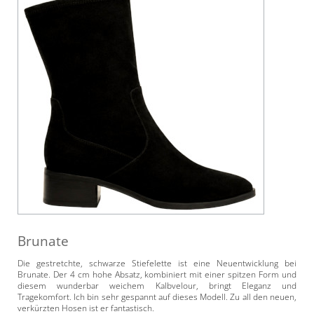
Brunate
Die gestretchte, schwarze Stiefelette ist eine Neuentwicklung bei
Brunate. Der 4 cm hohe Absatz, kombiniert mit einer spitzen Form und
diesem wunderbar weichem Kalbvelour, bringt Eleganz und
Tragekomfort. Ich bin sehr gespannt auf dieses Modell. Zu all den neuen,
verkürzten Hosen ist er fantastisch.