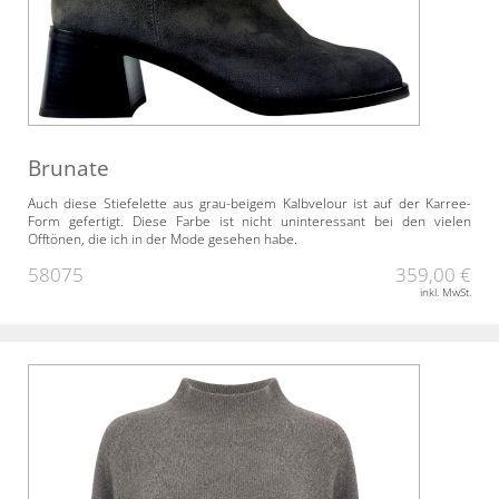
Brunate
Auch diese Stiefelette aus grau-beigem Kalbvelour ist auf der Karree-
Form gefertigt. Diese Farbe ist nicht uninteressant bei den vielen
Offtönen, die ich in der Mode gesehen habe.
58075
359,00 €
inkl. MwSt.