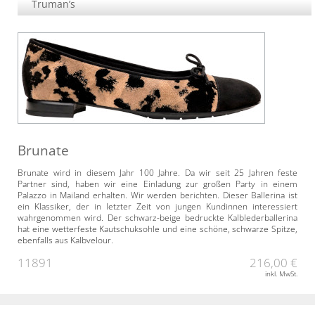
Truman’s
Brunate
Brunate wird in diesem Jahr 100 Jahre. Da wir seit 25 Jahren feste
Partner sind, haben wir eine Einladung zur großen Party in einem
Palazzo in Mailand erhalten. Wir werden berichten. Dieser Ballerina ist
ein Klassiker, der in letzter Zeit von jungen Kundinnen interessiert
wahrgenommen wird. Der schwarz-beige bedruckte Kalblederballerina
hat eine wetterfeste Kautschuksohle und eine schöne, schwarze Spitze,
ebenfalls aus Kalbvelour.
11891
216,00 €
inkl. MwSt.