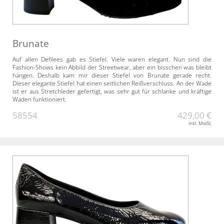
Brunate
Auf allen Defilees gab es Stiefel. Viele waren elegant. Nun sind die
Fashion-Shows kein Abbild der Streetwear, aber ein bisschen was bleibt
hängen. Deshalb kam mir dieser Stiefel von Brunate gerade recht.
Dieser elegante Stiefel hat einen seitlichen Reißverschluss. An der Wade
ist er aus Stretchleder gefertigt, was sehr gut für schlanke und kräftige
Waden funktioniert.
58554
429,00 €
inkl. MwSt.