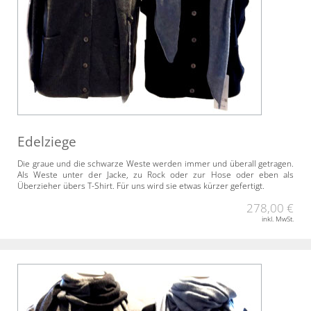
Edelziege
Die graue und die schwarze Weste werden immer und überall getragen.
Als Weste unter der Jacke, zu Rock oder zur Hose oder eben als
Überzieher übers T-Shirt. Für uns wird sie etwas kürzer gefertigt.
278,00 €
inkl. MwSt.