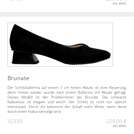
inkl. MwSt.
Brunate
Der Schlitzballerina auf einem 3 cm hohen Absatz ist eine Neuerung,
denn immer wieder wurde nach einem Ballerina mit Absatz gefragt.
Dieses Modell ist der Problemlöser bei Brunate. Das schwarze
Kalbvelour ist elegant und weich. Der Schlitz ist nicht nur optisch
interessant. Durch ihn bekommt der Schaft mehr Weite, wenn diese
durch einen Hallux benötigt wird.
32330
229,00 €
inkl. MwSt.