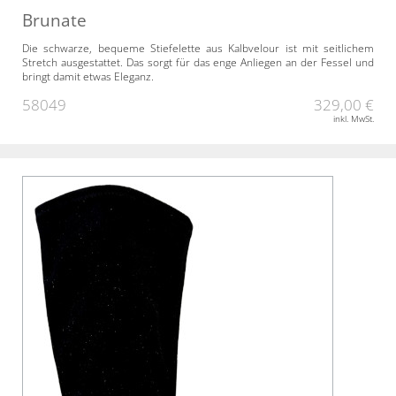
Brunate
Die schwarze, bequeme Stiefelette aus Kalbvelour ist mit seitlichem
Stretch ausgestattet. Das sorgt für das enge Anliegen an der Fessel und
bringt damit etwas Eleganz.
58049
329,00 €
inkl. MwSt.