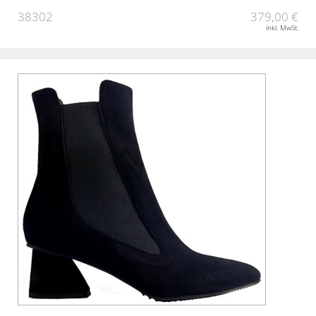
38302
379,00 €
inkl. MwSt.