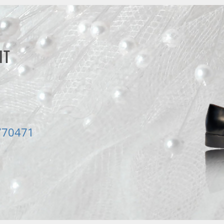
IT
770471