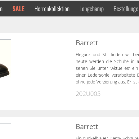
en
SALE
Herrenkollektion
Longchamp
Bestellunge
Barrett
Eleganz und Stil finden wir be
heute werden die Schuhe in alt
sehen Sie unter "Aktuelles" ei
einer Ledersohle verarbeitete
ohne jede Verzierung aus. Er ist
202U005
Barrett
Ein dunkelblauer Derby-Schnüre