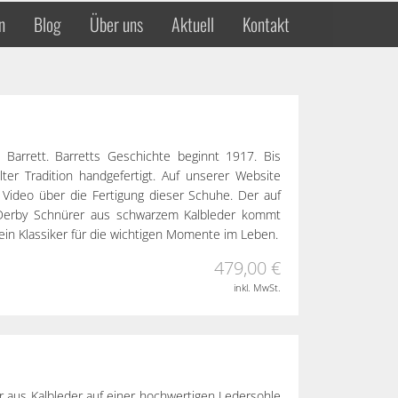
n
Blog
Über uns
Aktuell
Kontakt
i Barrett. Barretts Geschichte beginnt 1917. Bis
er Tradition handgefertigt. Auf unserer Website
n Video über die Fertigung dieser Schuhe. Der auf
 Derby Schnürer aus schwarzem Kalbleder kommt
 ein Klassiker für die wichtigen Momente im Leben.
479,00 €
inkl. MwSt.
r aus Kalbleder auf einer hochwertigen Ledersohle