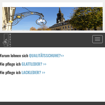
Warum lohnen sich
QUALITÄTSSCHUHE?>>
Wie pflege ich
GLATTLEDER? >>
Wie pflege ich
LACKLEDER? >>