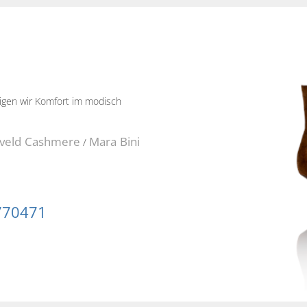
eigen wir Komfort im modisch
iveld Cashmere
Mara Bini
/
770471