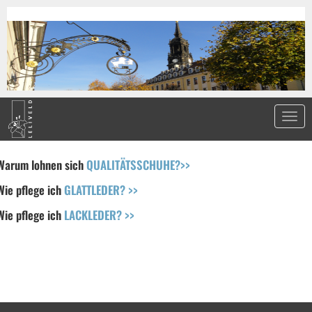
Warum lohnen sich
QUALITÄTSSCHUHE?>>
Wie pflege ich
GLATTLEDER? >>
Wie pflege ich
LACKLEDER? >>