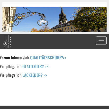
Warum lohnen sich
QUALITÄTSSCHUHE?>>
Wie pflege ich
GLATTLEDER? >>
Wie pflege ich
LACKLEDER? >>