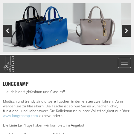
LONGCHAMP
… auch hier Highfashion und Classics!!
Modisch und trendy sind unsere Taschen in den ersten zwei Jahren. Dann
werden sie zu Klassikern. Die Tasche ist so, wie Sie es wünschen: chic,
funktionell und liebenswert. Die Kollektion ist in ihrer Vollständigkeit nur über
www.longchamp.com
zu bewundern.
Die Linie Le Pliage haben wir komplett im Angebot.