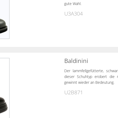
gute Wahl.
U3A304
Baldinini
Der lammfellgefütterte, schwa
dieser Schuhtyp erobert die
gewinnt wieder an Bedeutung.
U2B871