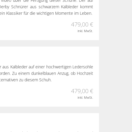
n Video über die Fertigung dieser Schuhe. Der auf
 Derby Schnürer aus schwarzem Kalbleder kommt
 ein Klassiker für die wichtigen Momente im Leben.
479,00 €
inkl. MwSt.
r aus Kalbleder auf einer hochwertigen Ledersohle
eworden. Zu einem dunkelblauen Anzug, ob Hochzeit
lternativen zu diesem Schuh.
479,00 €
inkl. MwSt.