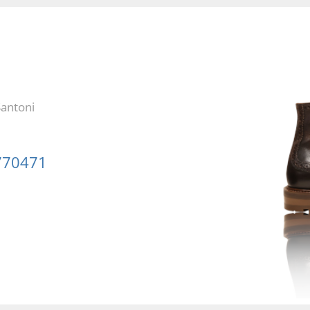
Santoni
770471