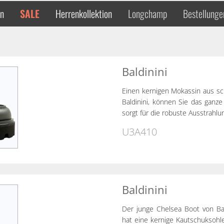
en
SALE
Herrenkollektion
Longchamp
Bestellunge
Baldinini
Einen kernigen Mokassin aus sc
Baldinini, können Sie das ganze 
sorgt für die robuste Ausstrahlu
U3A410
Baldinini
Der junge Chelsea Boot von Bal
hat eine kernige Kautschuksohl