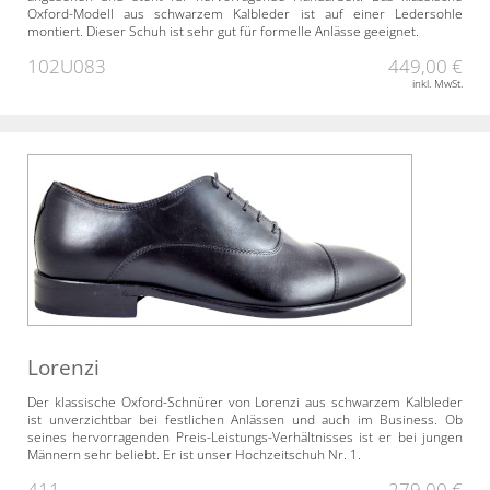
Oxford-Modell aus schwarzem Kalbleder ist auf einer Ledersohle
montiert. Dieser Schuh ist sehr gut für formelle Anlässe geeignet.
102U083
449,00 €
inkl. MwSt.
Lorenzi
Der klassische Oxford-Schnürer von Lorenzi aus schwarzem Kalbleder
ist unverzichtbar bei festlichen Anlässen und auch im Business. Ob
seines hervorragenden Preis-Leistungs-Verhältnisses ist er bei jungen
Männern sehr beliebt. Er ist unser Hochzeitschuh Nr. 1.
411
279,00 €