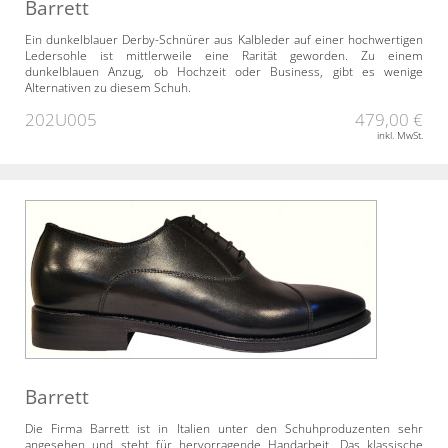
Barrett
Ein dunkelblauer Derby-Schnürer aus Kalbleder auf einer hochwertigen
Ledersohle ist mittlerweile eine Rarität geworden. Zu einem
dunkelblauen Anzug, ob Hochzeit oder Business, gibt es wenige
Alternativen zu diesem Schuh.
202U005
479,00 €
inkl. MwSt.
Barrett
Die Firma Barrett ist in Italien unter den Schuhproduzenten sehr
angesehen und steht für hervorragende Handarbeit. Das klassische