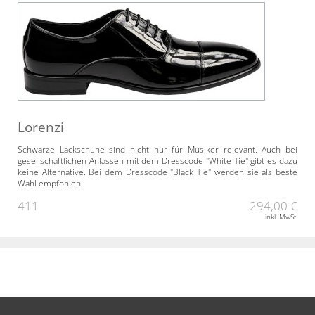
Lorenzi
Schwarze Lackschuhe sind nicht nur für Musiker relevant. Auch bei
gesellschaftlichen Anlässen mit dem Dresscode "White Tie" gibt es dazu
keine Alternative. Bei dem Dresscode "Black Tie" werden sie als beste
Wahl empfohlen.
411
294,00 €
inkl. MwSt.