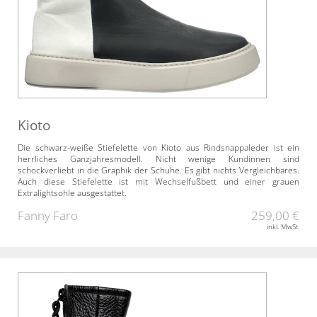
Kioto
Die schwarz-weiße Stiefelette von Kioto aus Rindsnappaleder ist ein
herrliches Ganzjahresmodell. Nicht wenige Kundinnen sind
schockverliebt in die Graphik der Schuhe. Es gibt nichts Vergleichbares.
Auch diese Stiefelette ist mit Wechselfußbett und einer grauen
Extralightsohle ausgestattet.
Fanny Faro
259,00 €
inkl. MwSt.