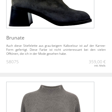
Brunate
Auch diese Stiefelette aus grau-beigem Kalbvelour ist auf der Karree-
Form gefertigt. Diese Farbe ist nicht uninteressant bei den vielen
Offtönen, die ich in der Mode gesehen habe.
58075
359,00 €
inkl. MwSt.