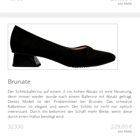
inkl. MwSt.
Brunate
Der Schlitzballerina auf einem 3 cm hohen Absatz ist eine Neuerung,
denn immer wieder wurde nach einem Ballerina mit Absatz gefragt.
Dieses Modell ist der Problemlöser bei Brunate. Das schwarze
Kalbvelour ist elegant und weich. Der Schlitz ist nicht nur optisch
interessant. Durch ihn bekommt der Schaft mehr Weite, wenn diese
durch einen Hallux benötigt wird.
32330
229,00 €
inkl. MwSt.