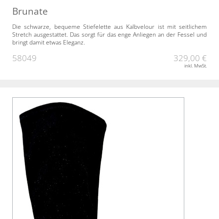
Brunate
Die schwarze, bequeme Stiefelette aus Kalbvelour ist mit seitlichem
Stretch ausgestattet. Das sorgt für das enge Anliegen an der Fessel und
bringt damit etwas Eleganz.
58049
329,00 €
inkl. MwSt.