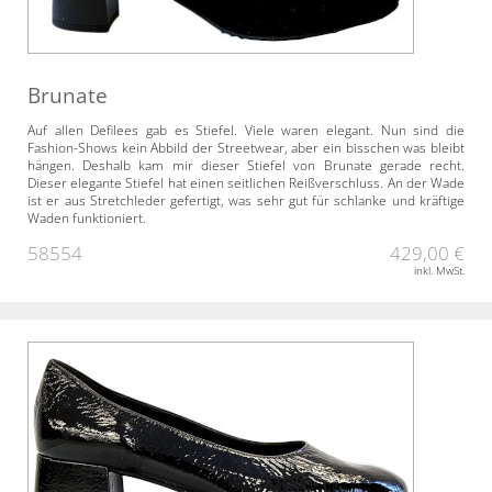
Brunate
Auf allen Defilees gab es Stiefel. Viele waren elegant. Nun sind die
Fashion-Shows kein Abbild der Streetwear, aber ein bisschen was bleibt
hängen. Deshalb kam mir dieser Stiefel von Brunate gerade recht.
Dieser elegante Stiefel hat einen seitlichen Reißverschluss. An der Wade
ist er aus Stretchleder gefertigt, was sehr gut für schlanke und kräftige
Waden funktioniert.
58554
429,00 €
inkl. MwSt.