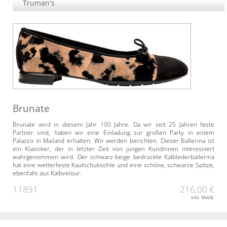
Truman's
Brunate
Brunate wird in diesem Jahr 100 Jahre. Da wir seit 25 Jahren feste
Partner sind, haben wir eine Einladung zur großen Party in einem
Palazzo in Mailand erhalten. Wir werden berichten. Dieser Ballerina ist
ein Klassiker, der in letzter Zeit von jungen Kundinnen interessiert
wahrgenommen wird. Der schwarz-beige bedruckte Kalblederballerina
hat eine wetterfeste Kautschuksohle und eine schöne, schwarze Spitze,
ebenfalls aus Kalbvelour.
11891
216,00 €
inkl. MwSt.