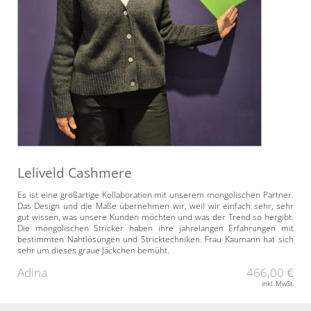
Leliveld Cashmere
Es ist eine großartige Kollaboration mit unserem mongolischen Partner.
Das Design und die Maße übernehmen wir, weil wir einfach sehr, sehr
gut wissen, was unsere Kunden möchten und was der Trend so hergibt.
Die mongolischen Stricker haben ihre jahrelangen Erfahrungen mit
bestimmten Nahtlösungen und Stricktechniken. Frau Kaumann hat sich
sehr um dieses graue Jäckchen bemüht.
Adina
466,00 €
inkl. MwSt.