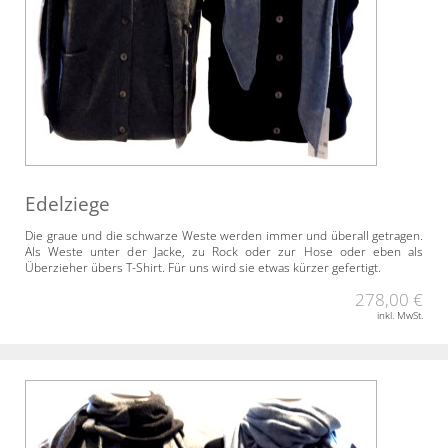
Edelziege
Die graue und die schwarze Weste werden immer und überall getragen.
Als Weste unter der Jacke, zu Rock oder zur Hose oder eben als
Überzieher übers T-Shirt. Für uns wird sie etwas kürzer gefertigt.
278,00 €
inkl. MwSt.