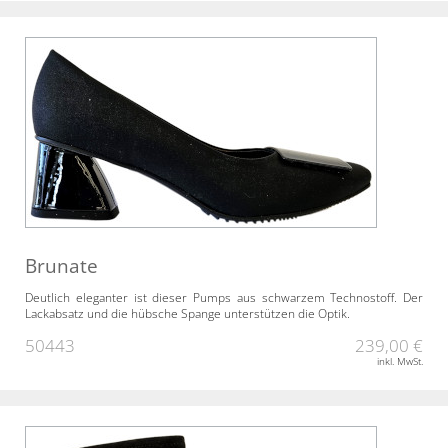
Brunate
Deutlich eleganter ist dieser Pumps aus schwarzem Technostoff. Der
Lackabsatz und die hübsche Spange unterstützen die Optik.
50443
239,00 €
inkl. MwSt.