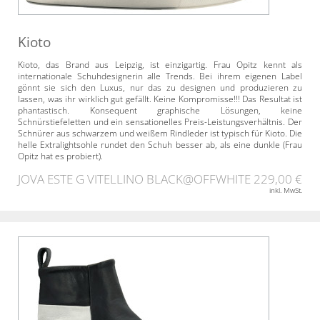
Kioto
Kioto, das Brand aus Leipzig, ist einzigartig. Frau Opitz kennt als
internationale Schuhdesignerin alle Trends. Bei ihrem eigenen Label
gönnt sie sich den Luxus, nur das zu designen und produzieren zu
lassen, was ihr wirklich gut gefällt. Keine Kompromisse!!! Das Resultat ist
phantastisch. Konsequent graphische Lösungen, keine
Schnürstiefeletten und ein sensationelles Preis-Leistungsverhältnis. Der
Schnürer aus schwarzem und weißem Rindleder ist typisch für Kioto. Die
helle Extralightsohle rundet den Schuh besser ab, als eine dunkle (Frau
Opitz hat es probiert).
JOVA ESTE G VITELLINO BLACK@OFFWHITE
229,00 €
inkl. MwSt.