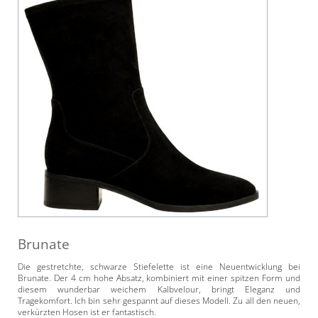
Brunate
Die gestretchte, schwarze Stiefelette ist eine Neuentwicklung bei
Brunate. Der 4 cm hohe Absatz, kombiniert mit einer spitzen Form und
diesem wunderbar weichem Kalbvelour, bringt Eleganz und
Tragekomfort. Ich bin sehr gespannt auf dieses Modell. Zu all den neuen,
verkürzten Hosen ist er fantastisch.