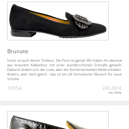
Brunate
Iconic ist auch dieser Trotteur. Die Form ist genial. Wir haben ihn diesmal
aus braunem Kalbvelour mit einer wunderschönen Schnalle gekauft.
Dadurch ändert sich der Look, aber die Kombinierbarkeit bleibt erhalten.
Anders, aber doch gleich - das ist ein oft formulierter Wunsch für neue
Schuhe.
10954
245,00 €
inkl. MwSt.