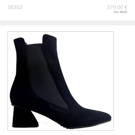
38302
379,00 €
inkl. MwSt.