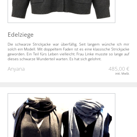
Edelziege
Die schwarze Strickjacke war überfällig. Seit langem wünche ich mir
solch ein Modell. Mit doppeltem Faden ist es eine klassische Strickjacke
geworden. Ein Teil fürs Leben vielleicht. Frau Linke musste so lange auf
dieses schwarze Wunderteil warten. Es hat sich gelohnt.
Anyana
485,00 €
inkl. MwSt.