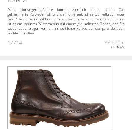
Lorenzi
Diese Norwegerstiefelette kommt ziemlich robust daher. Das
gehämmerte Kalbleder ist farblich indifferent. Ist es Dunkelbraun oder
Grau? Die Ferse ist mit braunem, geprägtem Kalbleder verstärkt. Für uns
ist es ein robuster Winterschuh auf einem gut isolierten Boden, den Sie
casual super tragen können. Ein seitlicher Reißverschluss garantiert den
leichten Einstieg.
17714
339,00 €
inkl. MwSt.