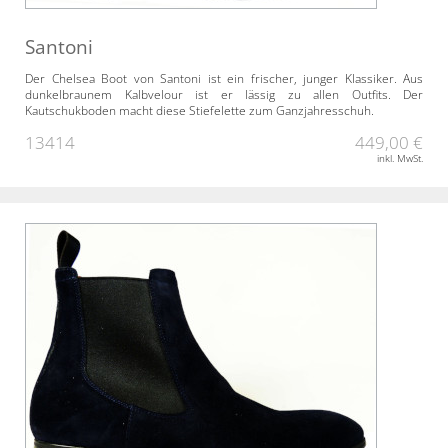
Santoni
Der Chelsea Boot von Santoni ist ein frischer, junger Klassiker. Aus
dunkelbraunem Kalbvelour ist er lässig zu allen Outfits. Der
Kautschukboden macht diese Stiefelette zum Ganzjahresschuh.
13414
449,00 €
inkl. MwSt.