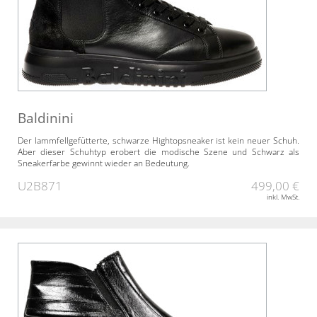
Baldinini
Der lammfellgefütterte, schwarze Hightopsneaker ist kein neuer Schuh.
Aber dieser Schuhtyp erobert die modische Szene und Schwarz als
Sneakerfarbe gewinnt wieder an Bedeutung.
U2B871
499,00 €
inkl. MwSt.