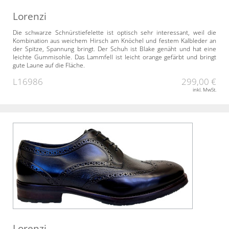
Lorenzi
Die schwarze Schnürstiefelette ist optisch sehr interessant, weil die
Kombination aus weichem Hirsch am Knöchel und festem Kalbleder an
der Spitze, Spannung bringt. Der Schuh ist Blake genäht und hat eine
leichte Gummisohle. Das Lammfell ist leicht orange gefärbt und bringt
gute Laune auf die Fläche.
L16986
299,00 €
inkl. MwSt.
Lorenzi