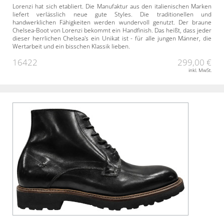
Lorenzi hat sich etabliert. Die Manufaktur aus den italienischen Marken
liefert verlässlich neue gute Styles. Die traditionellen und
handwerklichen Fähigkeiten werden wundervoll genutzt. Der braune
Chelsea-Boot von Lorenzi bekommt ein Handfinish. Das heißt, dass jeder
dieser herrlichen Chelsea's ein Unikat ist - für alle jungen Männer, die
Wertarbeit und ein bisschen Klassik lieben.
16422
299,00 €
inkl. MwSt.