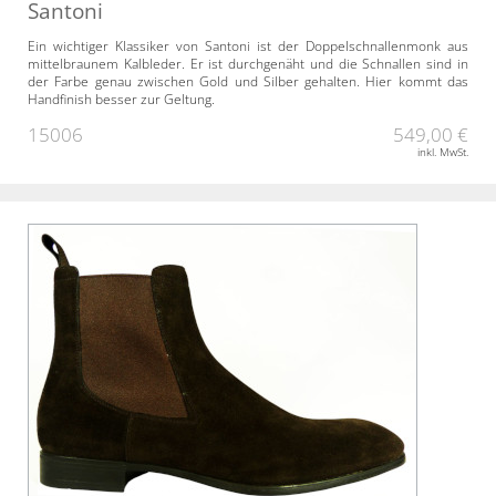
Santoni
Ein wichtiger Klassiker von Santoni ist der Doppelschnallenmonk aus
mittelbraunem Kalbleder. Er ist durchgenäht und die Schnallen sind in
der Farbe genau zwischen Gold und Silber gehalten. Hier kommt das
Handfinish besser zur Geltung.
15006
549,00 €
inkl. MwSt.