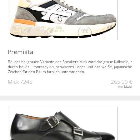
Premiata
Bei der hellgrauen Variante des Sneakers Mick wird das graue Kalbvelour
durch helles Limontanylon, schwarzes Leder und das weiße, japanische
Zeichen für den Baum farblich unterstrichen.
Mick 7245
265,00 €
inkl. MwSt.