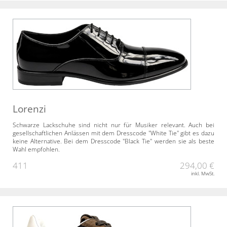
Lorenzi
Schwarze Lackschuhe sind nicht nur für Musiker relevant. Auch bei
gesellschaftlichen Anlässen mit dem Dresscode "White Tie" gibt es dazu
keine Alternative. Bei dem Dresscode "Black Tie" werden sie als beste
Wahl empfohlen.
411
294,00 €
inkl. MwSt.