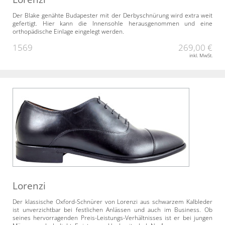
Der Blake genähte Budapester mit der Derbyschnürung wird extra weit
gefertigt. Hier kann die Innensohle herausgenommen und eine
orthopädische Einlage eingelegt werden.
1569
269,00 €
inkl. MwSt.
Lorenzi
Der klassische Oxford-Schnürer von Lorenzi aus schwarzem Kalbleder
ist unverzichtbar bei festlichen Anlässen und auch im Business. Ob
seines hervorragenden Preis-Leistungs-Verhältnisses ist er bei jungen