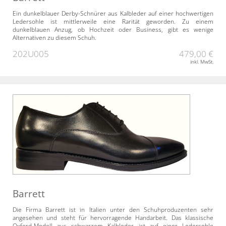
Ein dunkelblauer Derby-Schnürer aus Kalbleder auf einer hochwertigen
Ledersohle ist mittlerweile eine Rarität geworden. Zu einem
dunkelblauen Anzug, ob Hochzeit oder Business, gibt es wenige
Alternativen zu diesem Schuh.
202U005
479,00 €
inkl. MwSt.
Barrett
Die Firma Barrett ist in Italien unter den Schuhproduzenten sehr
angesehen und steht für hervorragende Handarbeit. Das klassische
Oxford-Modell aus schwarzem Kalbleder ist auf einer Ledersohle