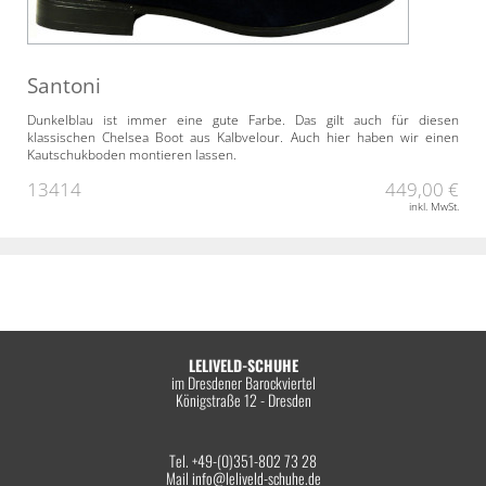
Santoni
Dunkelblau ist immer eine gute Farbe. Das gilt auch für diesen
klassischen Chelsea Boot aus Kalbvelour. Auch hier haben wir einen
Kautschukboden montieren lassen.
13414
449,00 €
inkl. MwSt.
LELIVELD-SCHUHE
im Dresdener Barockviertel
Königstraße 12 - Dresden
Tel. +49-(0)351-802 73 28
Mail
info@leliveld-schuhe.de