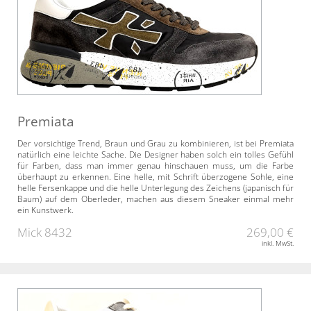
Premiata
Der vorsichtige Trend, Braun und Grau zu kombinieren, ist bei Premiata
natürlich eine leichte Sache. Die Designer haben solch ein tolles Gefühl
für Farben, dass man immer genau hinschauen muss, um die Farbe
überhaupt zu erkennen. Eine helle, mit Schrift überzogene Sohle, eine
helle Fersenkappe und die helle Unterlegung des Zeichens (japanisch für
Baum) auf dem Oberleder, machen aus diesem Sneaker einmal mehr
ein Kunstwerk.
Mick 8432
269,00 €
inkl. MwSt.