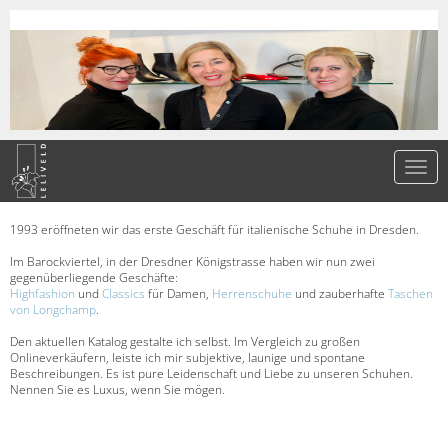
1993 eröffneten wir das erste Geschäft für italienische Schuhe in Dresden.
Im Barockviertel, in der Dresdner Königstrasse haben wir nun zwei
gegenüberliegende Geschäfte:
Highfashion
und
Classics
für Damen,
Herrenschuhe
und zauberhafte
Taschen
von Longchamp
.
Den aktuellen Katalog gestalte ich selbst. Im Vergleich zu großen
Onlineverkäufern, leiste ich mir subjektive, launige und spontane
Beschreibungen. Es ist pure Leidenschaft und Liebe zu unseren Schuhen.
Nennen Sie es Luxus, wenn Sie mögen.