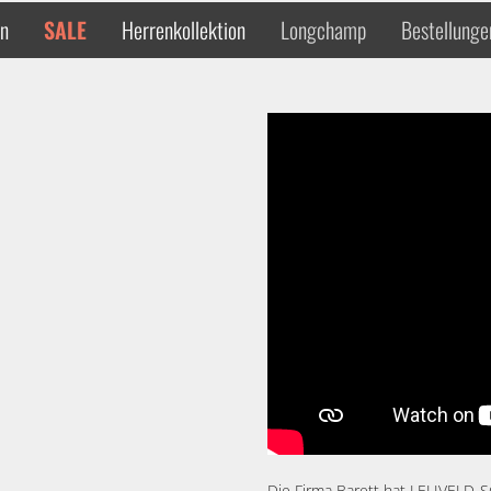
en
SALE
Herrenkollektion
Longchamp
Bestellunge
Die Firma Barett hat LELIVELD-