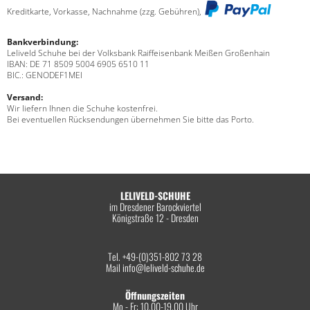
Kreditkarte, Vorkasse, Nachnahme (zzg. Gebühren),
Bankverbindung:
Leliveld Schuhe bei der Volksbank Raiffeisenbank Meißen Großenhain
IBAN: DE 71 8509 5004 6905 6510 11
BIC.: GENODEF1MEI
Versand:
Wir liefern Ihnen die Schuhe kostenfrei.
Bei eventuellen Rücksendungen übernehmen Sie bitte das Porto.
LELIVELD-SCHUHE
im Dresdener Barockviertel
Königstraße 12 - Dresden
Tel. +49-(0)351-802 73 28
Mail
info@leliveld-schuhe.de
Öffnungszeiten
Mo - Fr: 10.00-19.00 Uhr