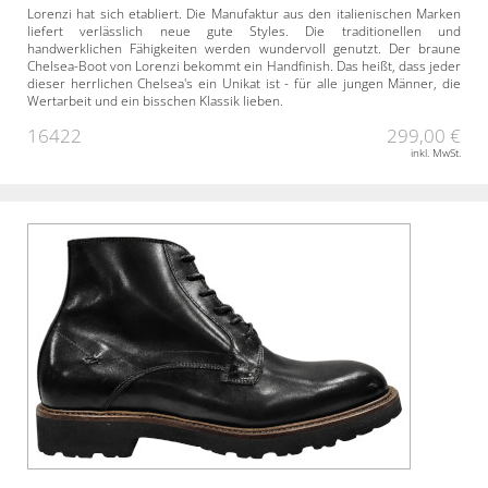
Lorenzi hat sich etabliert. Die Manufaktur aus den italienischen Marken
liefert verlässlich neue gute Styles. Die traditionellen und
handwerklichen Fähigkeiten werden wundervoll genutzt. Der braune
Chelsea-Boot von Lorenzi bekommt ein Handfinish. Das heißt, dass jeder
dieser herrlichen Chelsea's ein Unikat ist - für alle jungen Männer, die
Wertarbeit und ein bisschen Klassik lieben.
16422
299,00 €
inkl. MwSt.