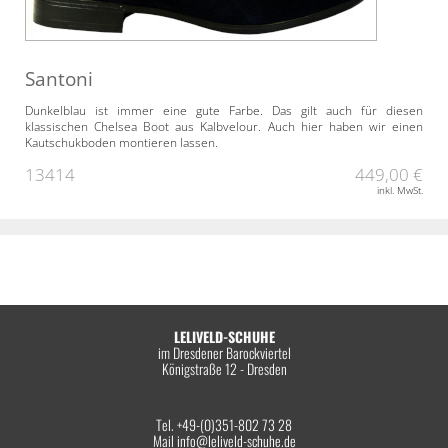
Santoni
Dunkelblau ist immer eine gute Farbe. Das gilt auch für diesen
klassischen Chelsea Boot aus Kalbvelour. Auch hier haben wir einen
Kautschukboden montieren lassen.
13414
449,00 €
inkl. MwSt.
LELIVELD-SCHUHE
im Dresdener Barockviertel
Königstraße 12 - Dresden
Tel. +49-(0)351-802 73 28
Mail
info@leliveld-schuhe.de