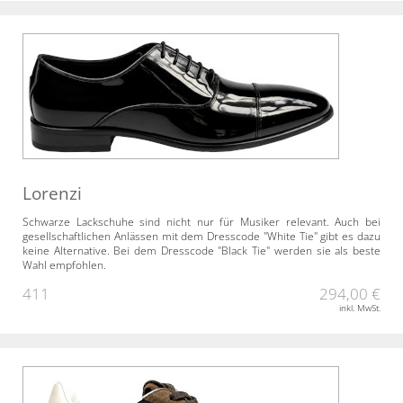
Lorenzi
Schwarze Lackschuhe sind nicht nur für Musiker relevant. Auch bei
gesellschaftlichen Anlässen mit dem Dresscode "White Tie" gibt es dazu
keine Alternative. Bei dem Dresscode "Black Tie" werden sie als beste
Wahl empfohlen.
411
294,00 €
inkl. MwSt.