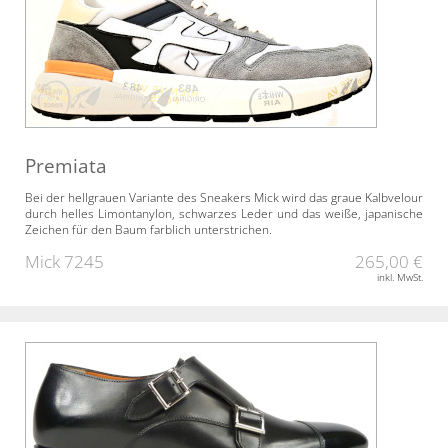
Premiata
Bei der hellgrauen Variante des Sneakers Mick wird das graue Kalbvelour
durch helles Limontanylon, schwarzes Leder und das weiße, japanische
Zeichen für den Baum farblich unterstrichen.
Mick 7245
265,00 €
inkl. MwSt.