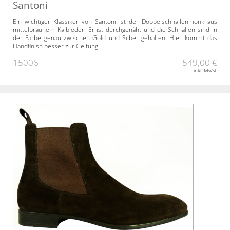
Santoni
Ein wichtiger Klassiker von Santoni ist der Doppelschnallenmonk aus
mittelbraunem Kalbleder. Er ist durchgenäht und die Schnallen sind in
der Farbe genau zwischen Gold und Silber gehalten. Hier kommt das
Handfinish besser zur Geltung.
15006
549,00 €
inkl. MwSt.