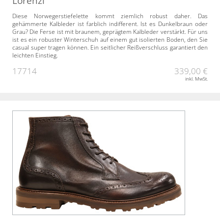
Lorenzi
Diese Norwegerstiefelette kommt ziemlich robust daher. Das
gehämmerte Kalbleder ist farblich indifferent. Ist es Dunkelbraun oder
Grau? Die Ferse ist mit braunem, geprägtem Kalbleder verstärkt. Für uns
ist es ein robuster Winterschuh auf einem gut isolierten Boden, den Sie
casual super tragen können. Ein seitlicher Reißverschluss garantiert den
leichten Einstieg.
17714
339,00 €
inkl. MwSt.