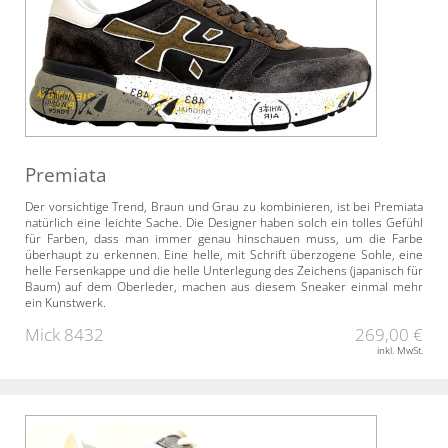
Premiata
Der vorsichtige Trend, Braun und Grau zu kombinieren, ist bei Premiata
natürlich eine leichte Sache. Die Designer haben solch ein tolles Gefühl
für Farben, dass man immer genau hinschauen muss, um die Farbe
überhaupt zu erkennen. Eine helle, mit Schrift überzogene Sohle, eine
helle Fersenkappe und die helle Unterlegung des Zeichens (japanisch für
Baum) auf dem Oberleder, machen aus diesem Sneaker einmal mehr
ein Kunstwerk.
Mick 8432
269,00 €
inkl. MwSt.