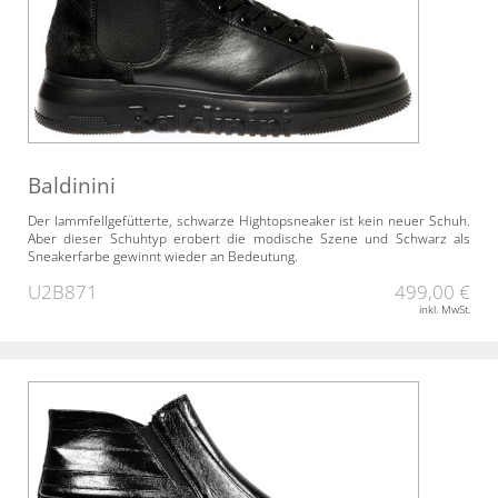
Baldinini
Der lammfellgefütterte, schwarze Hightopsneaker ist kein neuer Schuh.
Aber dieser Schuhtyp erobert die modische Szene und Schwarz als
Sneakerfarbe gewinnt wieder an Bedeutung.
U2B871
499,00 €
inkl. MwSt.