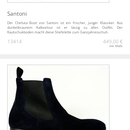
Santoni
Der Chelsea Boot von Santoni ist ein frischer, junger Klassiker. Aus
dunkelbraunem Kalbvelour ist er lässig zu allen Outfits. Der
Kautschukboden macht diese Stiefelette zum Ganzjahresschuh.
13414
449,00 €
inkl. MwSt.