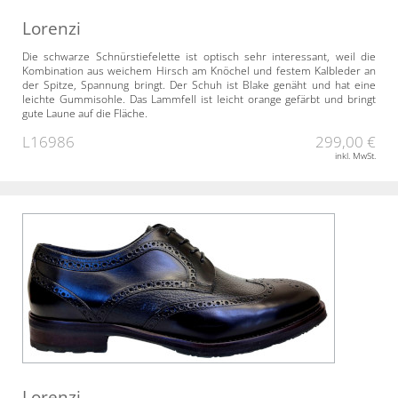
Lorenzi
Die schwarze Schnürstiefelette ist optisch sehr interessant, weil die
Kombination aus weichem Hirsch am Knöchel und festem Kalbleder an
der Spitze, Spannung bringt. Der Schuh ist Blake genäht und hat eine
leichte Gummisohle. Das Lammfell ist leicht orange gefärbt und bringt
gute Laune auf die Fläche.
L16986
299,00 €
inkl. MwSt.
Lorenzi