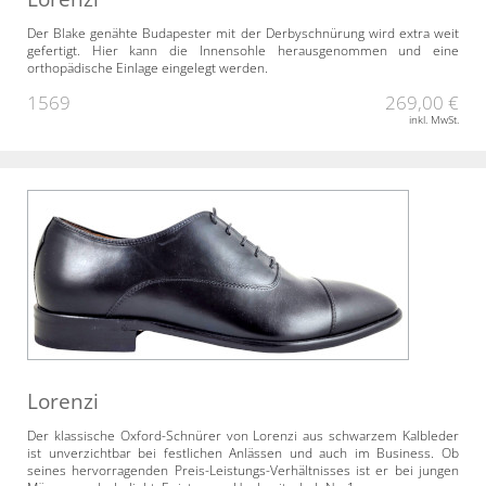
Der Blake genähte Budapester mit der Derbyschnürung wird extra weit
gefertigt. Hier kann die Innensohle herausgenommen und eine
orthopädische Einlage eingelegt werden.
1569
269,00 €
inkl. MwSt.
Lorenzi
Der klassische Oxford-Schnürer von Lorenzi aus schwarzem Kalbleder
ist unverzichtbar bei festlichen Anlässen und auch im Business. Ob
seines hervorragenden Preis-Leistungs-Verhältnisses ist er bei jungen