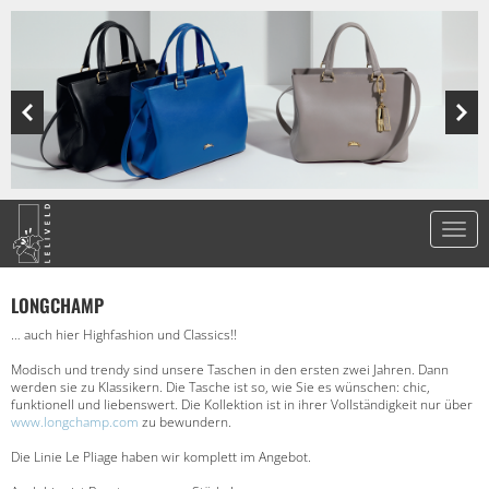
LONGCHAMP
… auch hier Highfashion und Classics!!
Modisch und trendy sind unsere Taschen in den ersten zwei Jahren. Dann
werden sie zu Klassikern. Die Tasche ist so, wie Sie es wünschen: chic,
funktionell und liebenswert. Die Kollektion ist in ihrer Vollständigkeit nur über
www.longchamp.com
zu bewundern.
Die Linie Le Pliage haben wir komplett im Angebot.